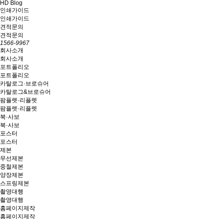
HD Blog
인쇄가이드
인쇄가이드
견적문의
견적문의
1566-9967
회사소개
회사소개
포트폴리오
포트폴리오
카탈로그·브로슈어
카탈로그&브로슈어
팜플렛·리플렛
팜플렛·리플렛
북·사보
북·사보
포스터
포스터
제본
무선제본
중철제본
양장제본
스프링제본
촬영대행
촬영대행
홈페이지제작
홈페이지제작