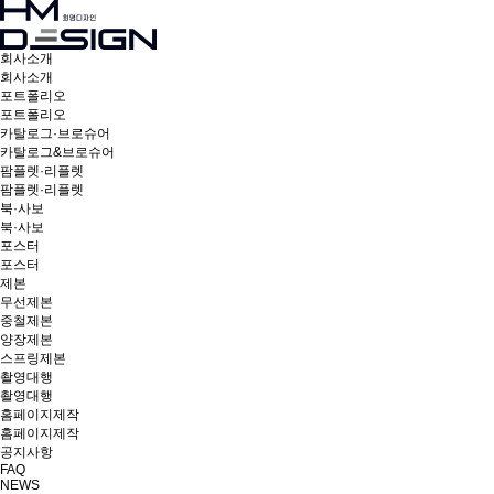
회사소개
회사소개
포트폴리오
포트폴리오
카탈로그·브로슈어
카탈로그&브로슈어
팜플렛·리플렛
팜플렛·리플렛
북·사보
북·사보
포스터
포스터
제본
무선제본
중철제본
양장제본
스프링제본
촬영대행
촬영대행
홈페이지제작
홈페이지제작
공지사항
FAQ
NEWS