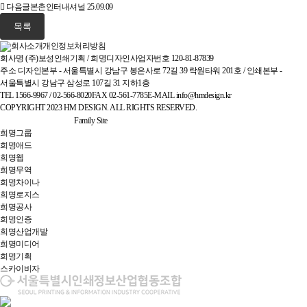
다음글
본촌인터내셔널
25.09.09
목록
회사소개
개인정보처리방침
회사명
(주)보성인쇄기획 / 희명디자인
사업자번호
120-81-87839
주소
디자인본부 - 서울특별시 강남구 봉은사로 72길 39 락원타워 201호 / 인쇄본부 -
서울특별시 강남구 삼성로 107길 31 지하1층
TEL
1566-9967 / 02-566-8020
FAX
02-561-7785
E-MAIL
info@hmdesign.kr
COPYRIGHT 2023 HM DESIGN. ALL RIGHTS RESERVED.
Family Site
희명그룹
희명애드
희명웹
희명무역
희명차이나
희명로지스
희명공사
희명인증
희명산업개발
희명미디어
희명기획
스카이비자