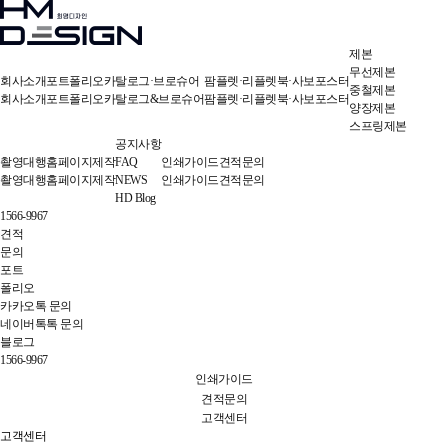
제본
무선제본
회사소개
포트폴리오
카탈로그·브로슈어
팜플렛·리플렛
북·사보
포스터
중철제본
회사소개
포트폴리오
카탈로그&브로슈어
팜플렛·리플렛
북·사보
포스터
양장제본
스프링제본
공지사항
촬영대행
홈페이지제작
FAQ
인쇄가이드
견적문의
촬영대행
홈페이지제작
NEWS
인쇄가이드
견적문의
HD Blog
1566-9967
견적
문의
포트
폴리오
카카오톡 문의
네이버톡톡 문의
블로그
1566-9967
인쇄가이드
견적문의
고객센터
고객센터