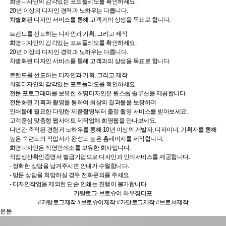
희명디자인의 감각있는 포트폴리오를 확인하세요.
20년 이상의 디자인 경력과 노하우는 다릅니다.
차별화된 디자인 서비스를 통해 고객과의 상생을 목표로 합니다.
트렌드를 선도하는 디자인과 기획, 그리고 제작
희명디자인의 감각있는 포트폴리오를 확인하세요.
20년 이상의 디자인 경력과 노하우는 다릅니다.
차별화된 디자인 서비스를 통해 고객과의 상생을 목표로 합니다.
트렌드를 선도하는 디자인과 기획, 그리고 제작
희명디자인의 감각있는 포트폴리오를 확인하세요.
전문 포토그래퍼를 보유한 희명디자인은 원스톱 솔루션을 제공합니다.
전문화된 기획과 촬영을 통하여 최상의 결과물을 보장하며
인쇄물에 필요한 다양한 제품촬영부터 출장 촬영 서비스를 받아보세요.
고객중심 맞춤형 웹사이트 제작업체 희명웹을 만나보세요.
다년간 축적된 경험과 노하우를 통해 10년 이상의 개발자, 디자이너, 기획자를 통해
높은 숙련도의 작업자가 완성도 높은 홈페이지를 제작합니다.
희명디자인은 직영인쇄소를 보유한 회사입니다.
직접생산확인증명서 발급기업으로 디자인과 인쇄서비스를 제공합니다.
- 정확한 상담을 남겨주시면 안내가 수월합니다.
- 방문 상담을 희망하실 경우 전화문의를 주세요.
- 디자인작업을 제외한 단순 인쇄는 진행이 불가합니다.
카탈로그·브로슈어
하우징디포
#카탈로그제작 #브로슈어제작 #카달로그제작 #브로셔제작
본문