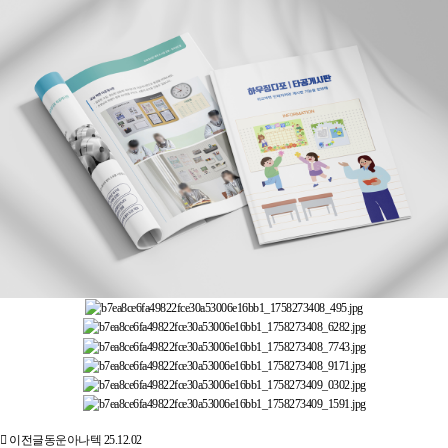
이전글
동운아나텍
25.12.02