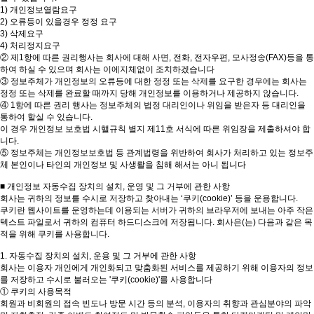
1) 개인정보열람요구
2) 오류등이 있을경우 정정 요구
3) 삭제요구
4) 처리정지요구
② 제1항에 따른 권리행사는 회사에 대해 사면, 전화, 전자우편, 모사정송(FAX)등을 통
하여 하실 수 있으며 회사는 이에지체없이 조치하겠습니다
③ 정보주체가 개인정보의 오류등에 대한 정정 또는 삭제를 요구한 경우에는 회사는
정정 또는 삭제를 완료할 때까지 당해 개인정보를 이용하거나 제공하지 않습니다.
④ 1항에 따른 권리 행사는 정보주체의 법정 대리인이나 위임을 받은자 등 대리인을
통하여 할실 수 있습니다.
이 경우 개인정보 보호법 시핼규칙 별지 제11호 서식에 따른 위임장을 제출하셔야 합
니다.
⑤ 정보주체는 개인정보보호법 등 관계법령을 위반하여 회사가 처리하고 있는 정보주
체 본인이나 타인의 개인정보 및 사생뢀을 침해 해서는 아니 됩니다
■ 개인정보 자동수집 장치의 설치, 운영 및 그 거부에 관한 사항
회사는 귀하의 정보를 수시로 저장하고 찾아내는 ‘쿠키(cookie)’ 등을 운용합니다.
쿠키란 웹사이트를 운영하는데 이용되는 서버가 귀하의 브라우저에 보내는 아주 작은
텍스트 파일로서 귀하의 컴퓨터 하드디스크에 저장됩니다. 회사은(는) 다음과 같은 목
적을 위해 쿠키를 사용합니다.
1. 자동수집 장치의 설치, 운용 및 그 거부에 관한 사항
회사는 이용자 개인에게 개인화되고 맞춤화된 서비스를 제공하기 위해 이용자의 정보
를 저장하고 수시로 불러오는 '쿠키(cookie)'를 사용합니다
① 쿠키의 사용목적
회원과 비회원의 접속 빈도나 방문 시간 등의 분석, 이용자의 취향과 관심분야의 파악