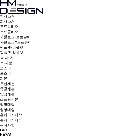
회사소개
회사소개
포트폴리오
포트폴리오
카탈로그·브로슈어
카탈로그&브로슈어
팜플렛·리플렛
팜플렛·리플렛
북·사보
북·사보
포스터
포스터
제본
무선제본
중철제본
양장제본
스프링제본
촬영대행
촬영대행
홈페이지제작
홈페이지제작
공지사항
FAQ
NEWS