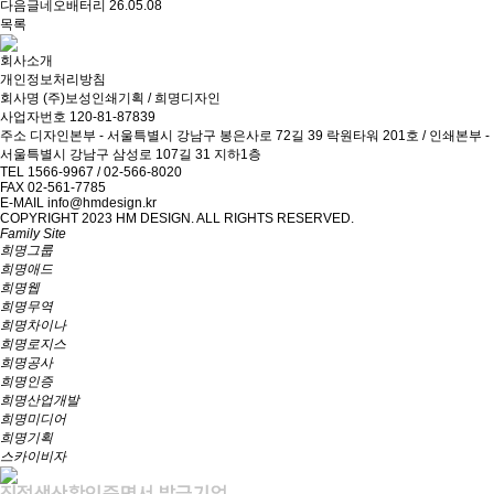
다음글
네오배터리
26.05.08
목록
회사소개
개인정보처리방침
회사명
(주)보성인쇄기획 / 희명디자인
사업자번호
120-81-87839
주소
디자인본부 - 서울특별시 강남구 봉은사로 72길 39 락원타워 201호 / 인쇄본부 -
서울특별시 강남구 삼성로 107길 31 지하1층
TEL
1566-9967 / 02-566-8020
FAX
02-561-7785
E-MAIL
info@hmdesign.kr
COPYRIGHT 2023 HM DESIGN. ALL RIGHTS RESERVED.
Family Site
희명그룹
희명애드
희명웹
희명무역
희명차이나
희명로지스
희명공사
희명인증
희명산업개발
희명미디어
희명기획
스카이비자