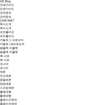
HD Blog
인쇄가이드
인쇄가이드
견적문의
견적문의
1566-9967
회사소개
회사소개
포트폴리오
포트폴리오
카탈로그·브로슈어
카탈로그&브로슈어
팜플렛·리플렛
팜플렛·리플렛
북·사보
북·사보
포스터
포스터
제본
무선제본
중철제본
양장제본
스프링제본
촬영대행
촬영대행
홈페이지제작
홈페이지제작