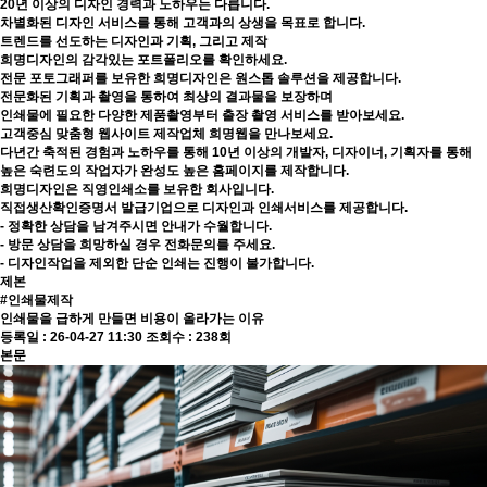
20년 이상의 디자인 경력과 노하우는 다릅니다.
차별화된 디자인 서비스를 통해 고객과의 상생을 목표로 합니다.
트렌드를 선도하는 디자인과 기획, 그리고 제작
희명디자인의 감각있는 포트폴리오를 확인하세요.
전문 포토그래퍼를 보유한 희명디자인은 원스톱 솔루션을 제공합니다.
전문화된 기획과 촬영을 통하여 최상의 결과물을 보장하며
인쇄물에 필요한 다양한 제품촬영부터 출장 촬영 서비스를 받아보세요.
고객중심 맞춤형 웹사이트 제작업체 희명웹을 만나보세요.
다년간 축적된 경험과 노하우를 통해 10년 이상의 개발자, 디자이너, 기획자를 통해
높은 숙련도의 작업자가 완성도 높은 홈페이지를 제작합니다.
희명디자인은 직영인쇄소를 보유한 회사입니다.
직접생산확인증명서 발급기업으로 디자인과 인쇄서비스를 제공합니다.
- 정확한 상담을 남겨주시면 안내가 수월합니다.
- 방문 상담을 희망하실 경우 전화문의를 주세요.
- 디자인작업을 제외한 단순 인쇄는 진행이 불가합니다.
제본
#인쇄물제작
인쇄물을 급하게 만들면 비용이 올라가는 이유
등록일 :
26-04-27 11:30
조회수 :
238회
본문