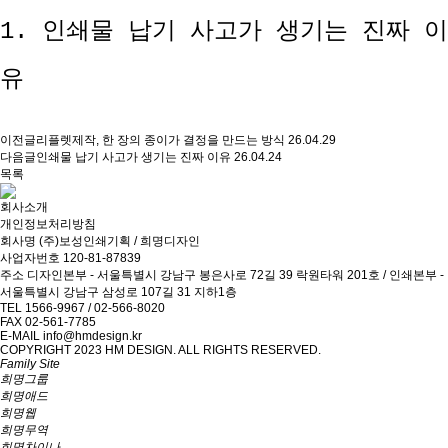
1.
인쇄물 납기 사고가 생기는 진짜 이
유
이전글
리플렛제작, 한 장의 종이가 결정을 만드는 방식
26.04.29
다음글
인쇄물 납기 사고가 생기는 진짜 이유
26.04.24
목록
회사소개
개인정보처리방침
회사명
(주)보성인쇄기획 / 희명디자인
사업자번호
120-81-87839
주소
디자인본부 - 서울특별시 강남구 봉은사로 72길 39 락원타워 201호 / 인쇄본부 -
서울특별시 강남구 삼성로 107길 31 지하1층
TEL
1566-9967 / 02-566-8020
FAX
02-561-7785
E-MAIL
info@hmdesign.kr
COPYRIGHT 2023 HM DESIGN. ALL RIGHTS RESERVED.
Family Site
희명그룹
희명애드
희명웹
희명무역
희명차이나