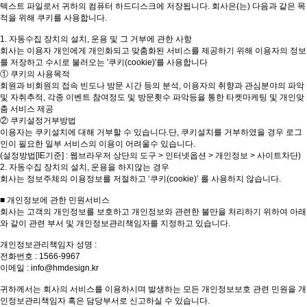
텍스트 파일로서 귀하의 컴퓨터 하드디스크에 저장됩니다. 회사은(는) 다음과 같은 목
적을 위해 쿠키를 사용합니다.
1. 자동수집 장치의 설치, 운용 및 그 거부에 관한 사항
회사는 이용자 개인에게 개인화되고 맞춤화된 서비스를 제공하기 위해 이용자의 정보
를 저장하고 수시로 불러오는 '쿠키(cookie)'를 사용합니다
① 쿠키의 사용목적
회원과 비회원의 접속 빈도나 방문 시간 등의 분석, 이용자의 취향과 관심분야의 파악
및 자취추적, 각종 이벤트 참여정도 및 방문횟수 파악등을 통한 타켓마케팅 및 개인맞
춤 서비스 제공
② 쿠키설정거부방법
이용자는 쿠키설치에 대해 거부할 수 있습니다.단, 쿠키설치를 거부하였을 경우 로그
인이 필요한 일부 서비스의 이용이 어려울수 있습니다.
(설정방법[IE기준] : 웹브라우저 상단의 도구 > 인터넷옵션 > 개인정보 > 사이트차단)
2. 자동수집 장치의 설치, 운용을 하지않는 경우
회사는 정보주체의 이용정보를 저절하고 ‘쿠키(cookie)’ 를 사용하지 않습니다.
■ 개인정보에 관한 민원서비스
회사는 고객의 개인정보를 보호하고 개인정보와 관련한 불만을 처리하기 위하여 아래
와 같이 관련 부서 및 개인정보관리책임자를 지정하고 있습니다.
개인정보관리책임자 성명 :
전화번호 : 1566-9967
이메일 : info@hmdesign.kr
귀하께서는 회사의 서비스를 이용하시며 발생하는 모든 개인정보보호 관련 민원을 개
인정보관리책임자 혹은 담당부서로 신고하실 수 있습니다.