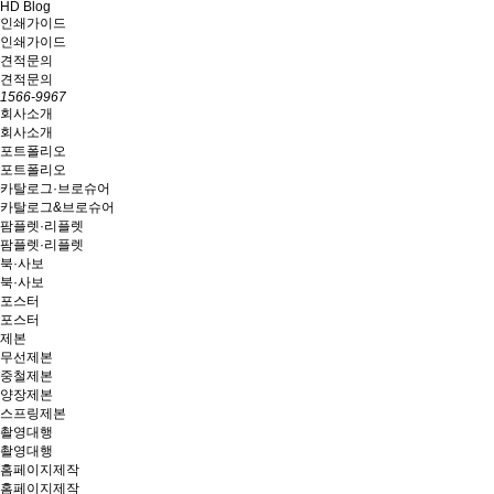
HD Blog
인쇄가이드
인쇄가이드
견적문의
견적문의
1566-9967
회사소개
회사소개
포트폴리오
포트폴리오
카탈로그·브로슈어
카탈로그&브로슈어
팜플렛·리플렛
팜플렛·리플렛
북·사보
북·사보
포스터
포스터
제본
무선제본
중철제본
양장제본
스프링제본
촬영대행
촬영대행
홈페이지제작
홈페이지제작