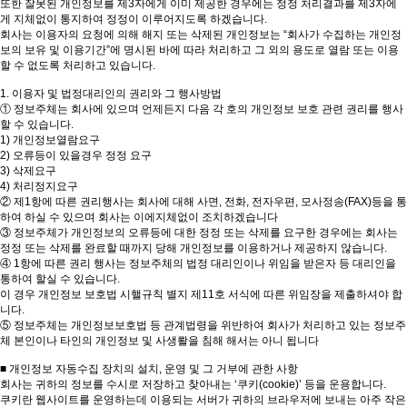
또한 잘못된 개인정보를 제3자에게 이미 제공한 경우에는 정정 처리결과를 제3자에
게 지체없이 통지하여 정정이 이루어지도록 하겠습니다.
회사는 이용자의 요청에 의해 해지 또는 삭제된 개인정보는 “회사가 수집하는 개인정
보의 보유 및 이용기간”에 명시된 바에 따라 처리하고 그 외의 용도로 열람 또는 이용
할 수 없도록 처리하고 있습니다.
1. 이용자 및 법정대리인의 권리와 그 행사방법
① 정보주체는 회사에 있으며 언제든지 다음 각 호의 개인정보 보호 관련 권리를 행사
할 수 있습니다.
1) 개인정보열람요구
2) 오류등이 있을경우 정정 요구
3) 삭제요구
4) 처리정지요구
② 제1항에 따른 권리행사는 회사에 대해 사면, 전화, 전자우편, 모사정송(FAX)등을 통
하여 하실 수 있으며 회사는 이에지체없이 조치하겠습니다
③ 정보주체가 개인정보의 오류등에 대한 정정 또는 삭제를 요구한 경우에는 회사는
정정 또는 삭제를 완료할 때까지 당해 개인정보를 이용하거나 제공하지 않습니다.
④ 1항에 따른 권리 행사는 정보주체의 법정 대리인이나 위임을 받은자 등 대리인을
통하여 할실 수 있습니다.
이 경우 개인정보 보호법 시핼규칙 별지 제11호 서식에 따른 위임장을 제출하셔야 합
니다.
⑤ 정보주체는 개인정보보호법 등 관계법령을 위반하여 회사가 처리하고 있는 정보주
체 본인이나 타인의 개인정보 및 사생뢀을 침해 해서는 아니 됩니다
■ 개인정보 자동수집 장치의 설치, 운영 및 그 거부에 관한 사항
회사는 귀하의 정보를 수시로 저장하고 찾아내는 ‘쿠키(cookie)’ 등을 운용합니다.
쿠키란 웹사이트를 운영하는데 이용되는 서버가 귀하의 브라우저에 보내는 아주 작은