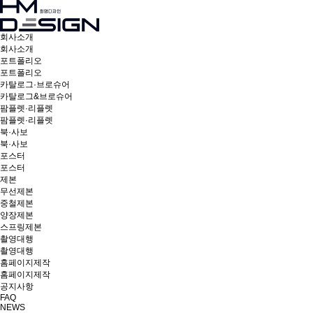
회사소개
회사소개
포트폴리오
포트폴리오
카탈로그·브로슈어
카탈로그&브로슈어
팜플렛·리플렛
팜플렛·리플렛
북·사보
북·사보
포스터
포스터
제본
무선제본
중철제본
양장제본
스프링제본
촬영대행
촬영대행
홈페이지제작
홈페이지제작
공지사항
FAQ
NEWS