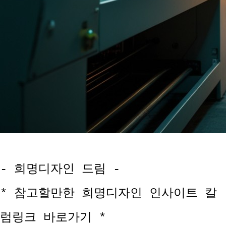
- 희명디자인 드림 -
* 참고할만한 희명디자인 인사이트 칼
럼링크 바로가기 *