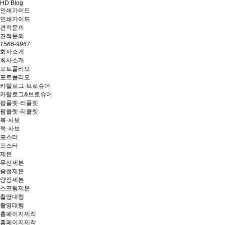
HD Blog
인쇄가이드
인쇄가이드
견적문의
견적문의
1566-9967
회사소개
회사소개
포트폴리오
포트폴리오
카탈로그·브로슈어
카탈로그&브로슈어
팜플렛·리플렛
팜플렛·리플렛
북·사보
북·사보
포스터
포스터
제본
무선제본
중철제본
양장제본
스프링제본
촬영대행
촬영대행
홈페이지제작
홈페이지제작