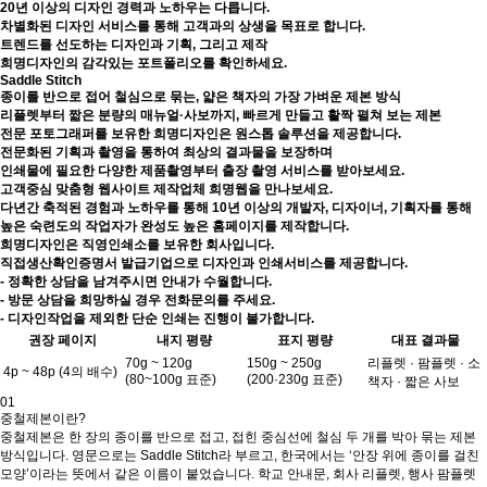
20년 이상의 디자인 경력과 노하우는 다릅니다.
차별화된 디자인 서비스를 통해 고객과의 상생을 목표로 합니다.
트렌드를 선도하는 디자인과 기획, 그리고 제작
희명디자인의 감각있는 포트폴리오를 확인하세요.
Saddle Stitch
종이를 반으로 접어 철심으로 묶는, 얇은 책자의 가장 가벼운 제본 방식
리플렛부터 짧은 분량의 매뉴얼·사보까지, 빠르게 만들고 활짝 펼쳐 보는 제본
전문 포토그래퍼를 보유한 희명디자인은 원스톱 솔루션을 제공합니다.
전문화된 기획과 촬영을 통하여 최상의 결과물을 보장하며
인쇄물에 필요한 다양한 제품촬영부터 출장 촬영 서비스를 받아보세요.
고객중심 맞춤형 웹사이트 제작업체 희명웹을 만나보세요.
다년간 축적된 경험과 노하우를 통해 10년 이상의 개발자, 디자이너, 기획자를 통해
높은 숙련도의 작업자가 완성도 높은 홈페이지를 제작합니다.
희명디자인은 직영인쇄소를 보유한 회사입니다.
직접생산확인증명서 발급기업으로 디자인과 인쇄서비스를 제공합니다.
- 정확한 상담을 남겨주시면 안내가 수월합니다.
- 방문 상담을 희망하실 경우 전화문의를 주세요.
- 디자인작업을 제외한 단순 인쇄는 진행이 불가합니다.
권장 페이지
내지 평량
표지 평량
대표 결과물
70g ~ 120g
150g ~ 250g
리플렛 · 팜플렛 · 소
4p ~ 48p (4의 배수)
(80~100g 표준)
(200·230g 표준)
책자 · 짧은 사보
01
중철제본이란?
중철제본은 한 장의 종이를 반으로 접고, 접힌 중심선에 철심 두 개를 박아 묶는 제본
방식입니다. 영문으로는 Saddle Stitch라 부르고, 한국에서는 ‘안장 위에 종이를 걸친
모양’이라는 뜻에서 같은 이름이 붙었습니다. 학교 안내문, 회사 리플렛, 행사 팜플렛