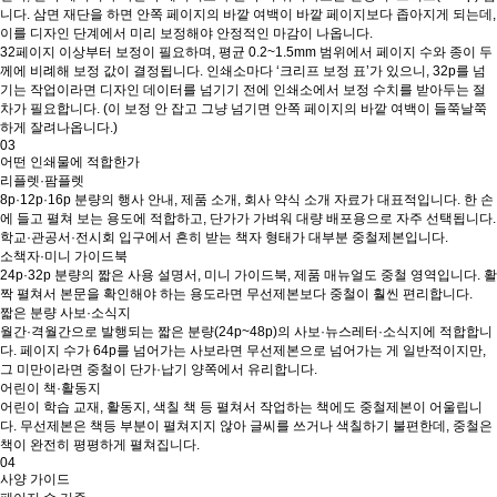
니다. 삼면 재단을 하면 안쪽 페이지의 바깥 여백이 바깥 페이지보다 좁아지게 되는데,
이를 디자인 단계에서 미리 보정해야 안정적인 마감이 나옵니다.
32페이지 이상부터 보정이 필요하며, 평균 0.2~1.5mm 범위에서 페이지 수와 종이 두
께에 비례해 보정 값이 결정됩니다. 인쇄소마다 ‘크리프 보정 표’가 있으니, 32p를 넘
기는 작업이라면 디자인 데이터를 넘기기 전에 인쇄소에서 보정 수치를 받아두는 절
차가 필요합니다. (이 보정 안 잡고 그냥 넘기면 안쪽 페이지의 바깥 여백이 들쭉날쭉
하게 잘려나옵니다.)
03
어떤 인쇄물에 적합한가
리플렛·팜플렛
8p·12p·16p 분량의 행사 안내, 제품 소개, 회사 약식 소개 자료가 대표적입니다. 한 손
에 들고 펼쳐 보는 용도에 적합하고, 단가가 가벼워 대량 배포용으로 자주 선택됩니다.
학교·관공서·전시회 입구에서 흔히 받는 책자 형태가 대부분 중철제본입니다.
소책자·미니 가이드북
24p·32p 분량의 짧은 사용 설명서, 미니 가이드북, 제품 매뉴얼도 중철 영역입니다. 활
짝 펼쳐서 본문을 확인해야 하는 용도라면 무선제본보다 중철이 훨씬 편리합니다.
짧은 분량 사보·소식지
월간·격월간으로 발행되는 짧은 분량(24p~48p)의 사보·뉴스레터·소식지에 적합합니
다. 페이지 수가 64p를 넘어가는 사보라면 무선제본으로 넘어가는 게 일반적이지만,
그 미만이라면 중철이 단가·납기 양쪽에서 유리합니다.
어린이 책·활동지
어린이 학습 교재, 활동지, 색칠 책 등 펼쳐서 작업하는 책에도 중철제본이 어울립니
다. 무선제본은 책등 부분이 펼쳐지지 않아 글씨를 쓰거나 색칠하기 불편한데, 중철은
책이 완전히 평평하게 펼쳐집니다.
04
사양 가이드