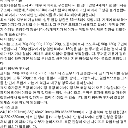
페이지 수 기준
중철제본은 반드시 4의 배수 페이지로 구성합니다. 한 장이 양면 4페이지로 떨어지는
구조이기 때문에, 6페이지·10페이지처럼 4의 배수가 아닌 페이지 구성은 불가능합니
다. 페이지가 모자라면 빈 페이지를 추가해 4의 배수에 맞춥니다.
최소 4페이지부터 가능하며, 실무 권장 상한은 36~48페이지입니다. 기계에 따라 64~
72페이지까지 처리할 수는 있으나, 그 구간은 크리프가 심해지고 철심이 두께를 견디
기 어려워 권장하지 않습니다. 48페이지가 넘어가는 작업은 무선제본 전환을 검토하
는 게 표준입니다.
내지 평량 기준
내지는 모조지 70g·80g·90g·100g·120g, 도공지(아트지·스노우지) 90g·120g 구간이
표준입니다. 100g 안팎이 가장 일반적이며, 150g을 넘기는 두꺼운 지류는 접지 시 종
이가 깨지거나 철심이 제대로 박히지 않아 중철에 부적합합니다. 두꺼운 지류가 필요
한 작업이라면 제본 방식을 무선으로 바꾸거나, 지류 평량을 낮추는 쪽으로 조정합니
다.
표지 평량과 후가공
표지는 150g·180g·200g·230g 아트지나 스노우지가 표준입니다. 표지와 내지를 같은
평량(예: 모두 120g)으로 가는 ‘올컬러 리플렛’ 방식도 가능하지만, 일반적으로는 표지
를 한 단계 두껍게 가는 게 외관과 내구성 양쪽에서 유리합니다.
표지 후가공은 무광 라미네이팅·유광 라미네이팅·UV 코팅·박이 모두 가능합니다. 단
표지에 라미네이팅을 한 뒤 접지하는 작업 순서이므로, 두꺼운 표지에 코팅을 더하면
접힘선에서 필름이 갈라지는 ‘크랙’이 생길 수 있습니다. 표지 평량과 후가공 조합은
인쇄소 사전 확인이 안전합니다.
사이즈 표준
A4(210×297mm)·A5(148×210mm)·B5(182×257mm)가 가장 흔하며, 변형 판형(정사
각 220×220mm, 세로 긴 형태 등)도 가능합니다. 단 정사각이나 변형 판형은 중철기
처리 범위에 따라 가능 여부가 달라지므로, 표준 판형이 아닌 사이즈로 작업하실 경우
사전 협의가 필요합니다.