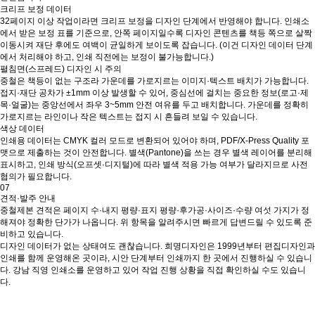
크리프 보정 데이터
32페이지 이상 작업이라면 크리프 보정을 디자인 단계에서 반영해야 합니다. 인쇄소
에서 받은 보정 표를 기준으로, 안쪽 페이지일수록 디자인 콘텐츠를 책등 쪽으로 살짝
이동시켜 재단 후에도 여백이 균일하게 보이도록 잡습니다. (이건 디자인 데이터 단계
에서 처리해야 하고, 인쇄 직전에는 보정이 불가능합니다.)
펼침면(스프레드) 디자인 시 주의
중철은 책등이 없는 구조라 가운데를 가로지르는 이미지·텍스트 배치가 가능합니다.
접지·재단 공차가 ±1mm 이상 발생할 수 있어, 중심선에 걸치는 중요한 정보(로고·제
목·얼굴)는 중앙선에서 좌우 3~5mm 안전 여유를 두고 배치합니다. 가운데를 정확히
가로지르는 라인이나 작은 텍스트는 접지 시 흔들려 보일 수 있습니다.
색상 데이터
인쇄용 데이터는 CMYK 컬러 모드로 변환되어 있어야 하며, PDF/X-Press Quality 포
맷으로 제출하는 것이 안전합니다. 별색(Pantone)을 쓰는 경우 별색 레이어를 분리해
표시하고, 인쇄 방식(오프셋·디지털)에 따라 별색 적용 가능 여부가 달라지므로 사전
협의가 필요합니다.
07
견적·발주 안내
중철제본 견적은 페이지 수·내지 평량·표지 평량·후가공·사이즈·수량 여섯 가지가 정
해져야 정확한 단가가 나옵니다. 위 항목을 알려주시면 빠르게 답변드릴 수 있도록 준
비하고 있습니다.
디자인 데이터가 없는 상태여도 괜찮습니다. 희명디자인은 1999년부터 편집디자인과
인쇄를 함께 운영해온 곳이라, 시안 단계부터 인쇄까지 한 곳에서 진행하실 수 있습니
다. 강남 직영 인쇄소를 운영하고 있어 작업 진행 상황을 직접 확인하실 수도 있습니
다.