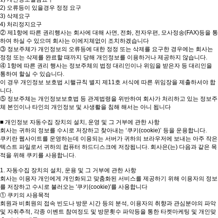
2) 오류등이 있을경우 정정 요구
3) 삭제요구
4) 처리정지요구
② 제1항에 따른 권리행사는 회사에 대해 사면, 전화, 전자우편, 모사정송(FAX)등을 통
하여 하실 수 있으며 회사는 이에지체없이 조치하겠습니다
③ 정보주체가 개인정보의 오류등에 대한 정정 또는 삭제를 요구한 경우에는 회사는
정정 또는 삭제를 완료할 때까지 당해 개인정보를 이용하거나 제공하지 않습니다.
④ 1항에 따른 권리 행사는 정보주체의 법정 대리인이나 위임을 받은자 등 대리인을
통하여 할실 수 있습니다.
이 경우 개인정보 보호법 시핼규칙 별지 제11호 서식에 따른 위임장을 제출하셔야 합
니다.
⑤ 정보주체는 개인정보보호법 등 관계법령을 위반하여 회사가 처리하고 있는 정보주
체 본인이나 타인의 개인정보 및 사생뢀을 침해 해서는 아니 됩니다
■ 개인정보 자동수집 장치의 설치, 운영 및 그 거부에 관한 사항
회사는 귀하의 정보를 수시로 저장하고 찾아내는 ‘쿠키(cookie)’ 등을 운용합니다.
쿠키란 웹사이트를 운영하는데 이용되는 서버가 귀하의 브라우저에 보내는 아주 작은
텍스트 파일로서 귀하의 컴퓨터 하드디스크에 저장됩니다. 회사은(는) 다음과 같은 목
적을 위해 쿠키를 사용합니다.
1. 자동수집 장치의 설치, 운용 및 그 거부에 관한 사항
회사는 이용자 개인에게 개인화되고 맞춤화된 서비스를 제공하기 위해 이용자의 정보
를 저장하고 수시로 불러오는 '쿠키(cookie)'를 사용합니다
① 쿠키의 사용목적
회원과 비회원의 접속 빈도나 방문 시간 등의 분석, 이용자의 취향과 관심분야의 파악
및 자취추적, 각종 이벤트 참여정도 및 방문횟수 파악등을 통한 타켓마케팅 및 개인맞