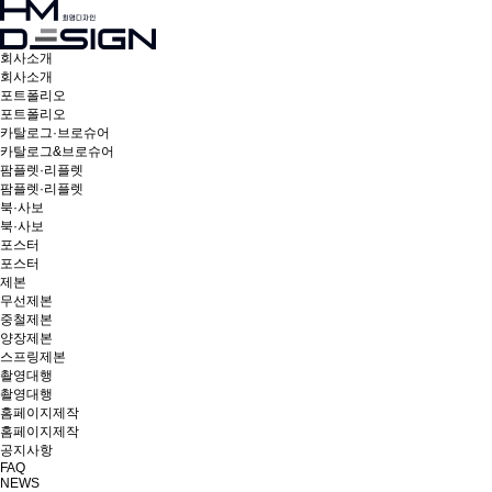
회사소개
회사소개
포트폴리오
포트폴리오
카탈로그·브로슈어
카탈로그&브로슈어
팜플렛·리플렛
팜플렛·리플렛
북·사보
북·사보
포스터
포스터
제본
무선제본
중철제본
양장제본
스프링제본
촬영대행
촬영대행
홈페이지제작
홈페이지제작
공지사항
FAQ
NEWS