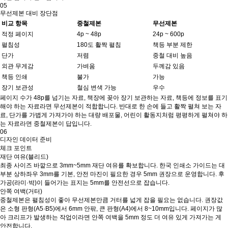
05
무선제본 대비 장단점
비교 항목
중철제본
무선제본
적정 페이지
4p ~ 48p
24p ~ 600p
펼침성
180도 활짝 펼침
책등 부분 제한
단가
저렴
중철 대비 높음
외관 무게감
가벼움
두께감 있음
책등 인쇄
불가
가능
장기 보관성
철심 변색 가능
우수
페이지 수가 48p를 넘기는 자료, 책장에 꽂아 장기 보관하는 자료, 책등에 정보를 표기
해야 하는 자료라면 무선제본이 적합합니다. 반대로 한 손에 들고 활짝 펼쳐 보는 자
료, 단가를 가볍게 가져가야 하는 대량 배포물, 어린이 활동지처럼 평평하게 펼쳐야 하
는 자료라면 중철제본이 답입니다.
06
디자인 데이터 준비
체크 포인트
재단 여유(블리드)
최종 사이즈 바깥으로 3mm~5mm 재단 여유를 확보합니다. 한국 인쇄소 가이드는 대
부분 상하좌우 3mm를 기본, 안전 마진이 필요한 경우 5mm 권장으로 운영합니다. 후
가공(라미·박)이 들어가는 표지는 5mm를 안전선으로 잡습니다.
안쪽 여백(거터)
중철제본은 펼침성이 좋아 무선제본만큼 거터를 넓게 잡을 필요는 없습니다. 권장값
은 소형 판형(A5·B5)에서 6mm 안팎, 큰 판형(A4)에서 8~10mm입니다. 페이지가 많
아 크리프가 발생하는 작업이라면 안쪽 여백을 5mm 정도 더 여유 있게 가져가는 게
안전합니다.