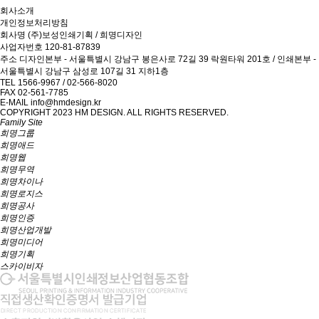
회사소개
개인정보처리방침
회사명
(주)보성인쇄기획 / 희명디자인
사업자번호
120-81-87839
주소
디자인본부 - 서울특별시 강남구 봉은사로 72길 39 락원타워 201호 / 인쇄본부 -
서울특별시 강남구 삼성로 107길 31 지하1층
TEL
1566-9967 / 02-566-8020
FAX
02-561-7785
E-MAIL
info@hmdesign.kr
COPYRIGHT 2023 HM DESIGN. ALL RIGHTS RESERVED.
Family Site
희명그룹
희명애드
희명웹
희명무역
희명차이나
희명로지스
희명공사
희명인증
희명산업개발
희명미디어
희명기획
스카이비자