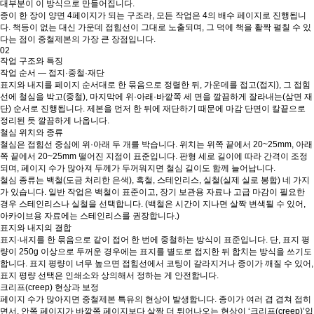
대부분이 이 방식으로 만들어집니다.
종이 한 장이 양면 4페이지가 되는 구조라, 모든 작업은 4의 배수 페이지로 진행됩니
다. 책등이 없는 대신 가운데 접힘선이 그대로 노출되며, 그 덕에 책을 활짝 펼칠 수 있
다는 점이 중철제본의 가장 큰 장점입니다.
02
작업 구조와 특징
작업 순서 — 접지·중철·재단
표지와 내지를 페이지 순서대로 한 묶음으로 정렬한 뒤, 가운데를 접고(접지), 그 접힘
선에 철심을 박고(중철), 마지막에 위·아래·바깥쪽 세 면을 깔끔하게 잘라내는(삼면 재
단) 순서로 진행됩니다. 제본을 먼저 한 뒤에 재단하기 때문에 마감 단면이 칼끝으로
정리된 듯 깔끔하게 나옵니다.
철심 위치와 종류
철심은 접힘선 중심에 위·아래 두 개를 박습니다. 위치는 위쪽 끝에서 20~25mm, 아래
쪽 끝에서 20~25mm 떨어진 지점이 표준입니다. 판형 세로 길이에 따라 간격이 조정
되며, 페이지 수가 많아져 두께가 두꺼워지면 철심 길이도 함께 늘어납니다.
철심 종류는 백철(도금 처리한 은색), 흑철, 스테인리스, 실철(실제 실로 봉합) 네 가지
가 있습니다. 일반 작업은 백철이 표준이고, 장기 보관용 자료나 고급 마감이 필요한
경우 스테인리스나 실철을 선택합니다. (백철은 시간이 지나면 살짝 변색될 수 있어,
아카이브용 자료에는 스테인리스를 권장합니다.)
표지와 내지의 결합
표지·내지를 한 묶음으로 같이 접어 한 번에 중철하는 방식이 표준입니다. 단, 표지 평
량이 250g 이상으로 두꺼운 경우에는 표지를 별도로 접지한 뒤 합치는 방식을 쓰기도
합니다. 표지 평량이 너무 높으면 접힘선에서 코팅이 갈라지거나 종이가 깨질 수 있어,
표지 평량 선택은 인쇄소와 상의해서 정하는 게 안전합니다.
크리프(creep) 현상과 보정
페이지 수가 많아지면 중철제본 특유의 현상이 발생합니다. 종이가 여러 겹 겹쳐 접히
면서, 안쪽 페이지가 바깥쪽 페이지보다 살짝 더 튀어나오는 현상이 ‘크리프(creep)’입