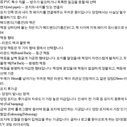
④ PVC·특수 직물 — 방수가 필요하거나 독특한 질감을 원할 때 선택
면지(end paper) — 표지와 내지를 잇는 연결지
표지 안쪽 면과 내지 첫 페이지를 연결해주는 두꺼운 종이입니다. 양장에서는 사실상 필수 구성
활용하기도 합니다.
헤드밴드(가름끈)와 책끈
책등 상하단에 붙는 작은 띠가 헤드밴드(가름끈)이고, 책 사이에 끼워 페이지 표시용으로 
04
책등 형태
- 라운드 백과 플랫 백
양장 책등은 두 가지 형태 중에서 선택합니다.
라운드 백(Round Back) — 둥근 책등
책등을 살짝 둥글게 가공한 형태입니다. 표지를 열었을 때 책장이 자연스럽게 펼쳐지고, 두
플랫 백(Flat Back) — 평평한 책등
책등을 평평하게 마감한 형태입니다. 책장에 꽂았을 때 책등이 깔끔하게 정렬되고, 책등에 
선택 기준
두께가 30mm를 넘어가는 두꺼운 책은 라운드 백이 외관상 안정적이고, 얇은 양장(20mm
05
표지 후가공
- 양장이 빛나는 영역
양장 표지는 후가공의 자유도가 가장 높은 마감입니다. 인쇄지·천·가죽 등 표지지 종류에 
박 (Foil Stamping)
금박·은박·홀로그램박·컬러박 등을 표지에 압인하는 가공입니다. 양장 표지에서 가장 인기 
형압 (Embossing/Debossing)
표지에 요철을 만들어 입체감을 주는 가공입니다. 글자나 로고를 돋아오르게 하는 양각(엠보싱
UV 코팅·라미네이팅