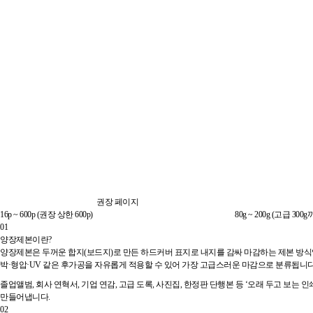
권장 페이지
16p ~ 600p (권장 상한 600p)
80g ~ 200g (고급 300
01
양장제본이란?
양장제본은 두꺼운 합지(보드지)로 만든 하드커버 표지로 내지를 감싸 마감하는 제본 방식입니다. 
박·형압·UV 같은 후가공을 자유롭게 적용할 수 있어 가장 고급스러운 마감으로 분류됩니다
졸업앨범, 회사 연혁서, 기업 연감, 고급 도록, 사진집, 한정판 단행본 등 ‘오래 두고 
만들어냅니다.
02