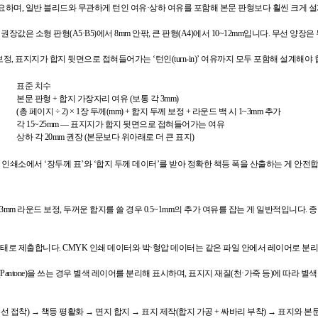
필요하며, 일반 블리드와 무관하게 턴인 여유·상하 여유를 포함해 본문 판형보다 훨씬 크게 
소형 판형(A5·B5)에서 8mm 안팎, 큰 판형(A4)에서 10~12mm입니다. 무선 양장은 무선
, 표지지가 합지 뒷면으로 접혀들어가는 ‘턴인(turn-in)’ 여유까지 모두 포함해 설계해야 
표준 치수
본문 판형 + 합지 가장자리 여유 (보통 각 3mm)
(총 페이지 ÷ 2) × 1장 두께(mm) + 합지 두께 보정 + 라운드 백 시 1~3mm 추가
각 15~25mm — 표지지가 합지 뒷면으로 접혀들어가는 여유
상하 각 20mm 권장 (본문보다 위아래로 더 큰 표지)
인쇄소에서 ‘장두께 표’와 ‘합지 두께 데이터’를 받아 정확한 책등 폭을 산출하는 게 안전합
mm 라운드 보정, 두꺼운 합지를 쓸 경우 0.5~1mm의 추가 여유를 잡는 게 일반적입니다.
로 제출합니다. CMYK 인쇄 데이터와 박·형압 데이터는 같은 파일 안에서 레이어로 분리
. 별색(Pantone)을 쓰는 경우 별색 레이어를 분리해 표시하며, 표지지 재질(천·가죽 등)에 따
접착) → 책등 평활화 → 면지 합지 → 표지 제작(합지 가공 + 싸바리 부착) → 표지와 