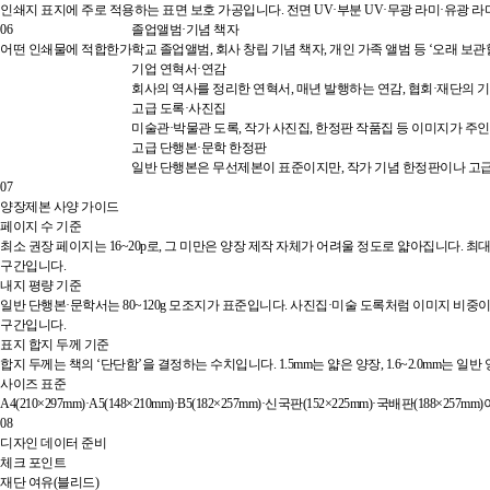
인쇄지 표지에 주로 적용하는 표면 보호 가공입니다. 전면 UV·부분 UV·무광 라미·유광 라
06
졸업앨범·기념 책자
어떤 인쇄물에 적합한가
학교 졸업앨범, 회사 창립 기념 책자, 개인 가족 앨범 등 ‘오래 
기업 연혁서·연감
회사의 역사를 정리한 연혁서, 매년 발행하는 연감, 협회·재단의 
고급 도록·사진집
미술관·박물관 도록, 작가 사진집, 한정판 작품집 등 이미지가 주인
고급 단행본·문학 한정판
일반 단행본은 무선제본이 표준이지만, 작가 기념 한정판이나 고급
07
양장제본 사양 가이드
페이지 수 기준
최소 권장 페이지는 16~20p로, 그 미만은 양장 제작 자체가 어려울 정도로 얇아집니다. 최
구간입니다.
내지 평량 기준
일반 단행본·문학서는 80~120g 모조지가 표준입니다. 사진집·미술 도록처럼 이미지 비중이 
구간입니다.
표지 합지 두께 기준
합지 두께는 책의 ‘단단함’을 결정하는 수치입니다. 1.5mm는 얇은 양장, 1.6~2.0mm는 
사이즈 표준
A4(210×297mm)·A5(148×210mm)·B5(182×257mm)·신국판(152×225mm)·국배
08
디자인 데이터 준비
체크 포인트
재단 여유(블리드)