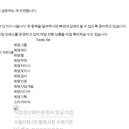
을 검토하는 게 안전합니다.
한 단가가 나옵니다. 위 항목을 알려주시면 빠르게 답변드릴 수 있도록 준비하고 있습니다.
직영 인쇄소를 운영하고 있어 작업 진행 상황을 직접 확인하실 수도 있습니다.
Family Site
희명그룹
희명애드
1 지하1층
희명웹
희명무역
희명차이나
희명로지스
희명공사
희명인증
희명산업개발
희명미디어
희명기획
스카이비자