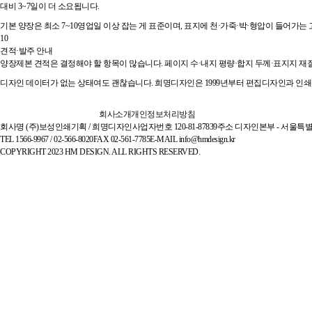
대비 3~7일이 더 소요됩니다.
기본 양장은 최소 7~10영업일 이상 잡는 게 표준이며, 표지에 천·가죽·박·형압이 들어가
10
견적·발주 안내
양장제본 견적은 결정해야 할 항목이 많습니다. 페이지 수·내지 평량·합지 두께·표지지 재질
디자인 데이터가 없는 상태여도 괜찮습니다. 희명디자인은 1999년부터 편집디자인과 인쇄를
회사소개
개인정보처리방침
회사명
(주)보성인쇄기획 / 희명디자인
사업자번호
120-81-87839
주소
디자인본부 - 서울특별시
TEL
1566-9967 / 02-566-8020
FAX
02-561-7785
E-MAIL
info@hmdesign.kr
COPYRIGHT 2023 HM DESIGN. ALL RIGHTS RESERVED.