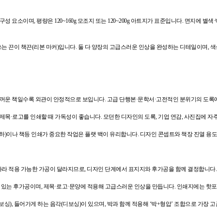
 요소이며, 평량은 120~160g 모조지 또는 120~200g 아트지가 표준입니다. 면지에 
쓰는 끈이 책끈(리본 마커)입니다. 둘 다 양장의 고급스러운 인상을 완성하는 디테일이며, 
꺼운 책일수록 외관이 안정적으로 보입니다. 고급 단행본·문학서·고전적인 분위기의 도록에 
제목·로고를 인쇄할 때 가독성이 좋습니다. 모던한 디자인의 도록, 기업 연감, 사진집에 자
 이하)이나 책등 인쇄가 중요한 작업은 플랫 백이 유리합니다. 디자인 콘셉트와 책장 진열 용
따라 적용 가능한 가공이 달라지므로, 디자인 단계에서 표지지와 후가공을 함께 결정합니다.
있는 후가공이며, 제목·로고·문양에 적용해 고급스러운 인상을 만듭니다. 인쇄지에는 핫포일
), 들어가게 하는 음각(디보싱)이 있으며, 박과 함께 적용해 ‘박+형압’ 조합으로 가장 