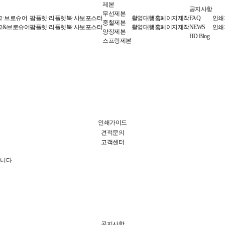
제본
공지사항
무선제본
그·브로슈어
팜플렛·리플렛
북·사보
포스터
촬영대행
홈페이지제작
FAQ
인쇄
중철제본
그&브로슈어
팜플렛·리플렛
북·사보
포스터
촬영대행
홈페이지제작
NEWS
인쇄
양장제본
HD Blog
스프링제본
인쇄가이드
견적문의
고객센터
니다.
공지사항