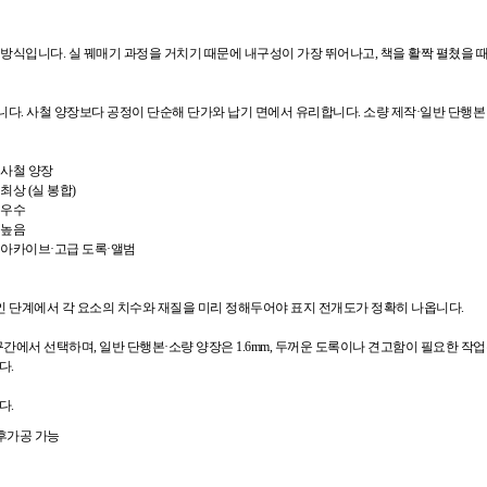
 묶는 방식입니다. 실 꿰매기 과정을 거치기 때문에 내구성이 가장 뛰어나고, 책을 활짝 펼쳤을
다. 사철 양장보다 공정이 단순해 단가와 납기 면에서 유리합니다. 소량 제작·일반 단행본
사철 양장
최상 (실 봉합)
우수
높음
아카이브·고급 도록·앨범
자인 단계에서 각 요소의 치수와 재질을 미리 정해두어야 표지 전개도가 정확히 나옵니다.
.0mm 구간에서 선택하며, 일반 단행본·소량 양장은 1.6mm, 두꺼운 도록이나 견고함이 필요한
다.
다.
 후가공 가능