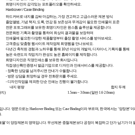
희명디자인의 감각있는 포트폴리오를 확인하세요.
Hardcover / Case Binding
하드커버로 내지를 감싸 마감하는, 가장 견고하고 고급스러운 제본 방식
졸업앨범, 기념 책자, 도록, 연감 등 보존성과 무게감이 필요한 인쇄물의 표준
전문 포토그래퍼를 보유한 희명디자인은 원스톱 솔루션을 제공합니다.
전문화된 기획과 촬영을 통하여 최상의 결과물을 보장하며
인쇄물에 필요한 다양한 제품촬영부터 출장 촬영 서비스를 받아보세요.
고객중심 맞춤형 웹사이트 제작업체 희명웹을 만나보세요.
다년간 축적된 경험과 노하우를 통해 10년 이상의 개발자, 디자이너, 기획자를 통해
높은 숙련도의 작업자가 완성도 높은 홈페이지를 제작합니다.
희명디자인은 직영인쇄소를 보유한 회사입니다.
직접생산확인증명서 발급기업으로 디자인과 인쇄서비스를 제공합니다.
- 정확한 상담을 남겨주시면 안내가 수월합니다.
- 방문 상담을 희망하실 경우 전화문의를 주세요.
- 디자인작업을 제외한 단순 인쇄는 진행이 불가합니다.
내지 평량
합지 두께
g까지)
1.5mm ~ 3.0mm (일반 1.6·2.0mm)
영문으로는 Hardcover Binding 또는 Case Binding이라 부르며, 한국에서는 ‘
.
보는 인쇄물’이 양장제본의 영역입니다. 무선제본·중철제본보다 공정이 복잡하고 단가·납기가 더