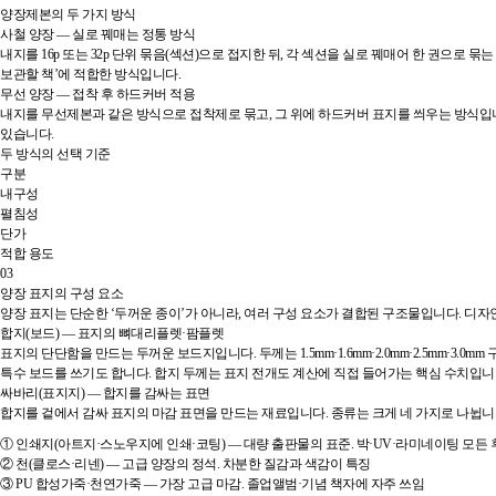
양장제본의 두 가지 방식
사철 양장 — 실로 꿰매는 정통 방식
내지를 16p 또는 32p 단위 묶음(섹션)으로 접지한 뒤, 각 섹션을 실로 꿰매어 한 권으로
보관할 책’에 적합한 방식입니다.
무선 양장 — 접착 후 하드커버 적용
내지를 무선제본과 같은 방식으로 접착제로 묶고, 그 위에 하드커버 표지를 씌우는 방식입니
있습니다.
두 방식의 선택 기준
구분
내구성
펼침성
단가
적합 용도
03
양장 표지의 구성 요소
양장 표지는 단순한 ‘두꺼운 종이’가 아니라, 여러 구성 요소가 결합된 구조물입니다. 디
합지(보드) — 표지의 뼈대리플렛·팜플렛
표지의 단단함을 만드는 두꺼운 보드지입니다. 두께는 1.5mm·1.6mm·2.0mm·2.5mm·3
특수 보드를 쓰기도 합니다. 합지 두께는 표지 전개도 계산에 직접 들어가는 핵심 수치입니
싸바리(표지지) — 합지를 감싸는 표면
합지를 겉에서 감싸 표지의 마감 표면을 만드는 재료입니다. 종류는 크게 네 가지로 나뉩니
① 인쇄지(아트지·스노우지에 인쇄·코팅) — 대량 출판물의 표준. 박·UV·라미네이팅 모든
② 천(클로스·리넨) — 고급 양장의 정석. 차분한 질감과 색감이 특징
③ PU 합성가죽·천연가죽 — 가장 고급 마감. 졸업앨범·기념 책자에 자주 쓰임