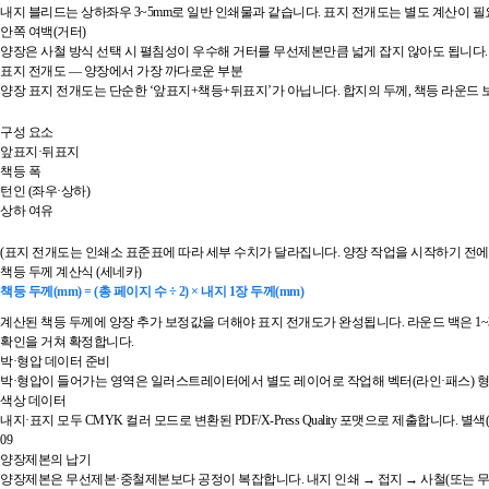
내지 블리드는 상하좌우 3~5mm로 일반 인쇄물과 같습니다. 표지 전개도는 별도 계산이 
안쪽 여백(거터)
양장은 사철 방식 선택 시 펼침성이 우수해 거터를 무선제본만큼 넓게 잡지 않아도 됩니다. 권장값은 
표지 전개도 — 양장에서 가장 까다로운 부분
양장 표지 전개도는 단순한 ‘앞표지+책등+뒤표지’가 아닙니다. 합지의 두께, 책등 라운드 보정
구성 요소
앞표지·뒤표지
책등 폭
턴인 (좌우·상하)
상하 여유
(표지 전개도는 인쇄소 표준표에 따라 세부 수치가 달라집니다. 양장 작업을 시작하기 전에 
책등 두께 계산식 (세네카)
책등 두께(mm) = (총 페이지 수 ÷ 2) × 내지 1장 두께(mm)
계산된 책등 두께에 양장 추가 보정값을 더해야 표지 전개도가 완성됩니다. 라운드 백은 1~3
확인을 거쳐 확정합니다.
박·형압 데이터 준비
박·형압이 들어가는 영역은 일러스트레이터에서 별도 레이어로 작업해 벡터(라인·패스) 형태
색상 데이터
내지·표지 모두 CMYK 컬러 모드로 변환된 PDF/X-Press Quality 포맷으로 제출합니다
09
양장제본의 납기
양장제본은 무선제본·중철제본보다 공정이 복잡합니다. 내지 인쇄 → 접지 → 사철(또는 무선 