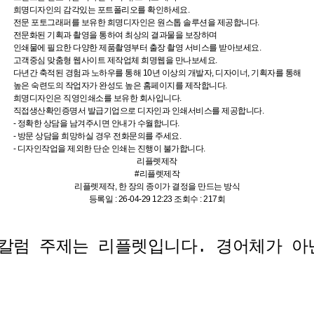
희명디자인의 감각있는 포트폴리오를 확인하세요.
전문 포토그래퍼를 보유한 희명디자인은 원스톱 솔루션을 제공합니다.
전문화된 기획과 촬영을 통하여 최상의 결과물을 보장하며
인쇄물에 필요한 다양한 제품촬영부터 출장 촬영 서비스를 받아보세요.
고객중심 맞춤형 웹사이트 제작업체 희명웹을 만나보세요.
다년간 축적된 경험과 노하우를 통해 10년 이상의 개발자, 디자이너, 기획자를 통해
높은 숙련도의 작업자가 완성도 높은 홈페이지를 제작합니다.
희명디자인은 직영인쇄소를 보유한 회사입니다.
직접생산확인증명서 발급기업으로 디자인과 인쇄서비스를 제공합니다.
- 정확한 상담을 남겨주시면 안내가 수월합니다.
- 방문 상담을 희망하실 경우 전화문의를 주세요.
- 디자인작업을 제외한 단순 인쇄는 진행이 불가합니다.
리플렛제작
#리플렛제작
리플렛제작, 한 장의 종이가 결정을 만드는 방식
등록일 :
26-04-29 12:23
조회수 :
217회
칼럼 주제는 리플렛입니다. 경어체가 아