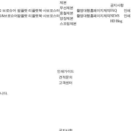
제본
공지사항
무선제본
그·브로슈어
팜플렛·리플렛
북·사보
포스터
촬영대행
홈페이지제작
FAQ
인쇄
중철제본
그&브로슈어
팜플렛·리플렛
북·사보
포스터
촬영대행
홈페이지제작
NEWS
인쇄
양장제본
HD Blog
스프링제본
인쇄가이드
견적문의
고객센터
니다.
공지사항