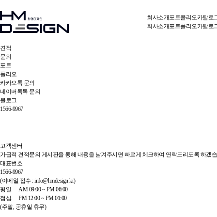
회사소개
포트폴리오
카탈로
회사소개
포트폴리오
카탈로
견적
문의
포트
폴리오
카카오톡 문의
네이버톡톡 문의
블로그
1566-9967
고객센터
가급적 견적문의 게시판을 통해 내용을 남겨주시면 빠르게 체크하여 연락드리도록 하겠습
대표번호
1566-9967
(이메일 접수 : info@hmdesign.kr)
평일.
AM 09:00 ~ PM 06:00
점심.
PM 12:00 ~ PM 01:00
(주말, 공휴일 휴무)