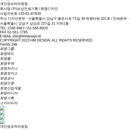
개인정보처리방침
회사명
(주)보성인쇄기획 / 희명디자인
사업자번호
120-81-87839
주소
디자인본부 - 서울특별시 강남구 봉은사로 72길 39 락원타워 201호 / 인쇄본부 -
서울특별시 강남구 삼성로 107길 31 지하1층
TEL
1566-9967 / 02-566-8020
FAX
02-561-7785
E-MAIL
info@hmdesign.kr
COPYRIGHT 2023 HM DESIGN. ALL RIGHTS RESERVED.
Family Site
희명그룹
희명애드
희명웹
희명무역
희명차이나
희명로지스
희명공사
희명인증
희명산업개발
희명미디어
희명기획
스카이비자
개인정보처리방침