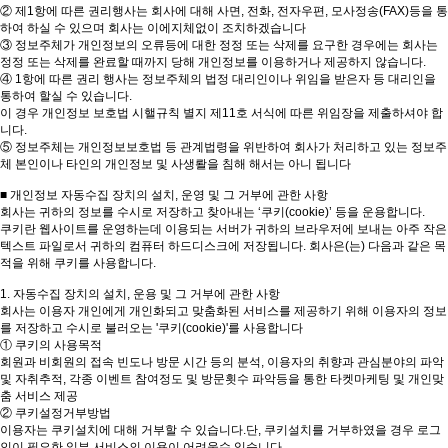
② 제1항에 따른 권리행사는 회사에 대해 사면, 전화, 전자우편, 모사정송(FAX)등을 통
하여 하실 수 있으며 회사는 이에지체없이 조치하겠습니다
③ 정보주체가 개인정보의 오류등에 대한 정정 또는 삭제를 요구한 경우에는 회사는
정정 또는 삭제를 완료할 때까지 당해 개인정보를 이용하거나 제공하지 않습니다.
④ 1항에 따른 권리 행사는 정보주체의 법정 대리인이나 위임을 받은자 등 대리인을
통하여 할실 수 있습니다.
이 경우 개인정보 보호법 시핼규칙 별지 제11호 서식에 따른 위임장을 제출하셔야 합
니다.
⑤ 정보주체는 개인정보보호법 등 관계법령을 위반하여 회사가 처리하고 있는 정보주
체 본인이나 타인의 개인정보 및 사생뢀을 침해 해서는 아니 됩니다
■ 개인정보 자동수집 장치의 설치, 운영 및 그 거부에 관한 사항
회사는 귀하의 정보를 수시로 저장하고 찾아내는 ‘쿠키(cookie)’ 등을 운용합니다.
쿠키란 웹사이트를 운영하는데 이용되는 서버가 귀하의 브라우저에 보내는 아주 작은
텍스트 파일로서 귀하의 컴퓨터 하드디스크에 저장됩니다. 회사은(는) 다음과 같은 목
적을 위해 쿠키를 사용합니다.
1. 자동수집 장치의 설치, 운용 및 그 거부에 관한 사항
회사는 이용자 개인에게 개인화되고 맞춤화된 서비스를 제공하기 위해 이용자의 정보
를 저장하고 수시로 불러오는 '쿠키(cookie)'를 사용합니다
① 쿠키의 사용목적
회원과 비회원의 접속 빈도나 방문 시간 등의 분석, 이용자의 취향과 관심분야의 파악
및 자취추적, 각종 이벤트 참여정도 및 방문횟수 파악등을 통한 타켓마케팅 및 개인맞
춤 서비스 제공
② 쿠키설정거부방법
이용자는 쿠키설치에 대해 거부할 수 있습니다.단, 쿠키설치를 거부하였을 경우 로그
인이 필요한 일부 서비스의 이용이 어려울수 있습니다.