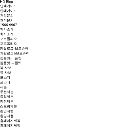
HD Blog
인쇄가이드
인쇄가이드
견적문의
견적문의
1566-9967
회사소개
회사소개
포트폴리오
포트폴리오
카탈로그·브로슈어
카탈로그&브로슈어
팜플렛·리플렛
팜플렛·리플렛
북·사보
북·사보
포스터
포스터
제본
무선제본
중철제본
양장제본
스프링제본
촬영대행
촬영대행
홈페이지제작
홈페이지제작