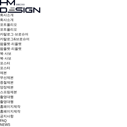
회사소개
회사소개
포트폴리오
포트폴리오
카탈로그·브로슈어
카탈로그&브로슈어
팜플렛·리플렛
팜플렛·리플렛
북·사보
북·사보
포스터
포스터
제본
무선제본
중철제본
양장제본
스프링제본
촬영대행
촬영대행
홈페이지제작
홈페이지제작
공지사항
FAQ
NEWS