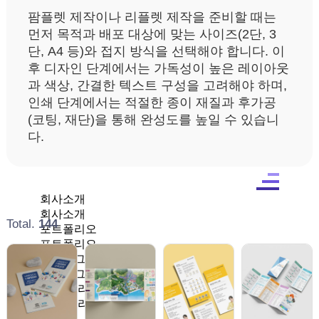
팜플렛 제작이나 리플렛 제작을 준비할 때는
먼저 목적과 배포 대상에 맞는 사이즈(2단, 3
단, A4 등)와 접지 방식을 선택해야 합니다. 이
인쇄가이드
후 디자인 단계에서는 가독성이 높은 레이아웃
과 색상, 간결한 텍스트 구성을 고려해야 하며,
인쇄 단계에서는 적절한 종이 재질과 후가공
견적문의
(코팅, 재단)을 통해 완성도를 높일 수 있습니
다.
1566-9967
회사소개
회사소개
Total.
144
포트폴리오
포트폴리오
카탈로그·브로슈어
카탈로그&브로슈어
팜플렛·리플렛
팜플렛·리플렛
북·사보