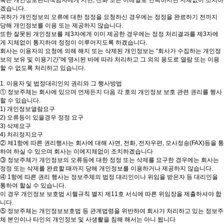
겠습니다.
귀하가 개인정보의 오류에 대한 정정을 요청하신 경우에는 정정을 완료하기 전까지
당해 개인정보를 이용 또는 제공하지 않습니다.
또한 잘못된 개인정보를 제3자에게 이미 제공한 경우에는 정정 처리결과를 제3자에
게 지체없이 통지하여 정정이 이루어지도록 하겠습니다.
회사는 이용자의 요청에 의해 해지 또는 삭제된 개인정보는 “회사가 수집하는 개인정
보의 보유 및 이용기간”에 명시된 바에 따라 처리하고 그 외의 용도로 열람 또는 이용
할 수 없도록 처리하고 있습니다.
1. 이용자 및 법정대리인의 권리와 그 행사방법
① 정보주체는 회사에 있으며 언제든지 다음 각 호의 개인정보 보호 관련 권리를 행사
할 수 있습니다.
1) 개인정보열람요구
2) 오류등이 있을경우 정정 요구
3) 삭제요구
4) 처리정지요구
② 제1항에 따른 권리행사는 회사에 대해 사면, 전화, 전자우편, 모사정송(FAX)등을 통
하여 하실 수 있으며 회사는 이에지체없이 조치하겠습니다
③ 정보주체가 개인정보의 오류등에 대한 정정 또는 삭제를 요구한 경우에는 회사는
정정 또는 삭제를 완료할 때까지 당해 개인정보를 이용하거나 제공하지 않습니다.
④ 1항에 따른 권리 행사는 정보주체의 법정 대리인이나 위임을 받은자 등 대리인을
통하여 할실 수 있습니다.
이 경우 개인정보 보호법 시핼규칙 별지 제11호 서식에 따른 위임장을 제출하셔야 합
니다.
⑤ 정보주체는 개인정보보호법 등 관계법령을 위반하여 회사가 처리하고 있는 정보주
체 본인이나 타인의 개인정보 및 사생뢀을 침해 해서는 아니 됩니다