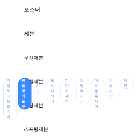
포스터
제본
무선제본
카
팜
북·
포
전
쇼
대·
수
제
중철제본
탈
플
사
스
단
핑
소
첩
본
로
렛·
보
터
지
백
봉
제
그·
리
제
제
제
투
작
브
플
작
작
작
제
양장제본
로
렛
작
슈
어
스프링제본