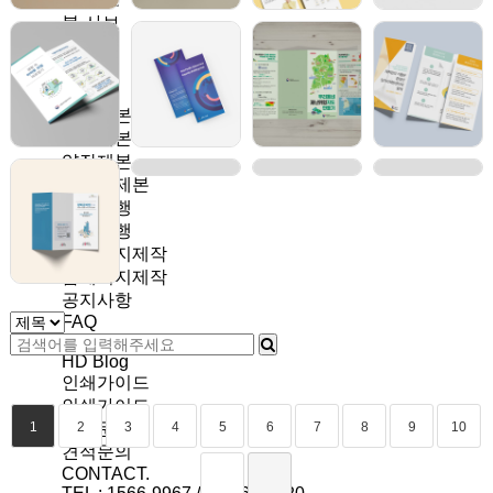
북·사보
포스터
포스터
제본
무선제본
중철제본
양장제본
스프링제본
촬영대행
촬영대행
홈페이지제작
홈페이지제작
공지사항
FAQ
NEWS
HD Blog
인쇄가이드
인쇄가이드
견적문의
1
2
3
4
5
6
7
8
9
10
견적문의
CONTACT.