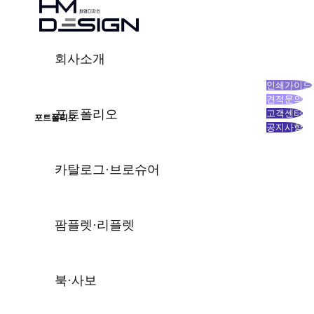
회사소개
인쇄가이드
견적문의
포트폴리오
고객센터
포트폴리오
공지사항
20년 이상의 디자인 경력과 노하우는 다릅니다.
차별화된 디자인 서비스를 통해 고객과의 상생을 목표로 합니다.
트렌드를 선도하는 디자인과 기획, 그리고 제작
희명디자인의 감각있는 포트폴리오를 확인하세요.
카탈로그·브로슈어
팜플렛·리플렛
북·사보