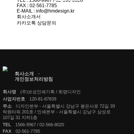
TEL : 1566-9967 / 02-566-8020
FAX : 02-561-7785
E-MAIL : info@hmdesign.kr
회사소개서
카카오톡 상담문의
회사소개
개인정보처리방침
회사명
(주)보성인쇄기획 / 희명디자인
사업자번호
120-81-87839
주소
디자인본부 - 서울특별시 강남구 봉은사로 72길 39
락원타워 201호 / 인쇄본부 - 서울특별시 강남구 삼성로
107길 31 지하1층
TEL
1566-9967 / 02-566-8020
FAX
02-561-7785