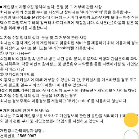
■ 개인정보 자동수집 장치의 설치, 운영 및 그 거부에 관한 사항
회사는 귀하의 정보를 수시로 저장하고 찾아내는 ‘쿠키(cookie)’ 등을 운용합니다.
쿠키란 웹사이트를 운영하는데 이용되는 서버가 귀하의 브라우저에 보내는 아주 작은
텍스트 파일로서 귀하의 컴퓨터 하드디스크에 저장됩니다. 회사은(는) 다음과 같은 목
적을 위해 쿠키를 사용합니다.
1. 자동수집 장치의 설치, 운용 및 그 거부에 관한 사항
회사는 이용자 개인에게 개인화되고 맞춤화된 서비스를 제공하기 위해 이용자의 정보
를 저장하고 수시로 불러오는 '쿠키(cookie)'를 사용합니다
① 쿠키의 사용목적
회원과 비회원의 접속 빈도나 방문 시간 등의 분석, 이용자의 취향과 관심분야의 파악
및 자취추적, 각종 이벤트 참여정도 및 방문횟수 파악등을 통한 타켓마케팅 및 개인맞
춤 서비스 제공
② 쿠키설정거부방법
이용자는 쿠키설치에 대해 거부할 수 있습니다.단, 쿠키설치를 거부하였을 경우 로그
인이 필요한 일부 서비스의 이용이 어려울수 있습니다.
(설정방법[IE기준] : 웹브라우저 상단의 도구 > 인터넷옵션 > 개인정보 > 사이트차단)
2. 자동수집 장치의 설치, 운용을 하지않는 경우
회사는 정보주체의 이용정보를 저절하고 ‘쿠키(cookie)’ 를 사용하지 않습니다.
■ 개인정보에 관한 민원서비스
회사는 고객의 개인정보를 보호하고 개인정보와 관련한 불만을 처리하기 위하여 아래
와 같이 관련 부서 및 개인정보관리책임자를 지정하고 있습니다.
개인정보관리책임자 성명 :
전화번호 : 1566-9967