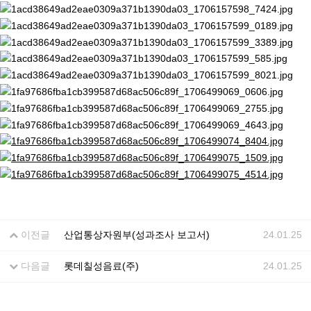
이전글
산업통상자원부(성과조사 보고서)
24.01.25
다음글
롯데칠성음료(주)
24.01.25