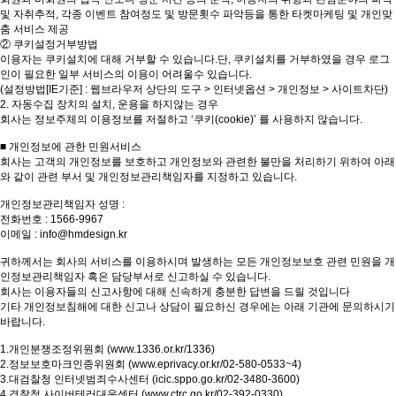
및 자취추적, 각종 이벤트 참여정도 및 방문횟수 파악등을 통한 타켓마케팅 및 개인맞
춤 서비스 제공
② 쿠키설정거부방법
이용자는 쿠키설치에 대해 거부할 수 있습니다.단, 쿠키설치를 거부하였을 경우 로그
인이 필요한 일부 서비스의 이용이 어려울수 있습니다.
(설정방법[IE기준] : 웹브라우저 상단의 도구 > 인터넷옵션 > 개인정보 > 사이트차단)
2. 자동수집 장치의 설치, 운용을 하지않는 경우
회사는 정보주체의 이용정보를 저절하고 ‘쿠키(cookie)’ 를 사용하지 않습니다.
■ 개인정보에 관한 민원서비스
회사는 고객의 개인정보를 보호하고 개인정보와 관련한 불만을 처리하기 위하여 아래
와 같이 관련 부서 및 개인정보관리책임자를 지정하고 있습니다.
개인정보관리책임자 성명 :
전화번호 : 1566-9967
이메일 : info@hmdesign.kr
귀하께서는 회사의 서비스를 이용하시며 발생하는 모든 개인정보보호 관련 민원을 개
인정보관리책임자 혹은 담당부서로 신고하실 수 있습니다.
회사는 이용자들의 신고사항에 대해 신속하게 충분한 답변을 드릴 것입니다
기타 개인정보침해에 대한 신고나 상담이 필요하신 경우에는 아래 기관에 문의하시기
바랍니다.
1.개인분쟁조정위원회 (
www.1336.or.kr/1336)
2.정보보호마크인증위원회 (
www.eprivacy.or.kr/02-580-0533~4)
3.대검찰청 인터넷범죄수사센터 (icic.sppo.go.kr/02-3480-3600)
4.경찰청 사이버테러대응센터 (
www.ctrc.go.kr/02-392-0330)