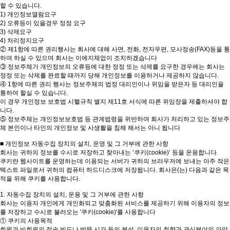
할 수 있습니다.
1) 개인정보열람요구
2) 오류등이 있을경우 정정 요구
3) 삭제요구
4) 처리정지요구
② 제1항에 따른 권리행사는 회사에 대해 사면, 전화, 전자우편, 모사정송(FAX)등을 통
하여 하실 수 있으며 회사는 이에지체없이 조치하겠습니다
③ 정보주체가 개인정보의 오류등에 대한 정정 또는 삭제를 요구한 경우에는 회사는
정정 또는 삭제를 완료할 때까지 당해 개인정보를 이용하거나 제공하지 않습니다.
④ 1항에 따른 권리 행사는 정보주체의 법정 대리인이나 위임을 받은자 등 대리인을
통하여 할실 수 있습니다.
이 경우 개인정보 보호법 시핼규칙 별지 제11호 서식에 따른 위임장을 제출하셔야 합
니다.
⑤ 정보주체는 개인정보보호법 등 관계법령을 위반하여 회사가 처리하고 있는 정보주
체 본인이나 타인의 개인정보 및 사생뢀을 침해 해서는 아니 됩니다
■ 개인정보 자동수집 장치의 설치, 운영 및 그 거부에 관한 사항
회사는 귀하의 정보를 수시로 저장하고 찾아내는 ‘쿠키(cookie)’ 등을 운용합니다.
쿠키란 웹사이트를 운영하는데 이용되는 서버가 귀하의 브라우저에 보내는 아주 작은
텍스트 파일로서 귀하의 컴퓨터 하드디스크에 저장됩니다. 회사은(는) 다음과 같은 목
적을 위해 쿠키를 사용합니다.
1. 자동수집 장치의 설치, 운용 및 그 거부에 관한 사항
회사는 이용자 개인에게 개인화되고 맞춤화된 서비스를 제공하기 위해 이용자의 정보
를 저장하고 수시로 불러오는 '쿠키(cookie)'를 사용합니다
① 쿠키의 사용목적
회원과 비회원의 접속 빈도나 방문 시간 등의 분석, 이용자의 취향과 관심분야의 파악