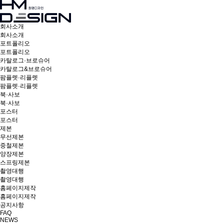
회사소개
회사소개
포트폴리오
포트폴리오
카탈로그·브로슈어
카탈로그&브로슈어
팜플렛·리플렛
팜플렛·리플렛
북·사보
북·사보
포스터
포스터
제본
무선제본
중철제본
양장제본
스프링제본
촬영대행
촬영대행
홈페이지제작
홈페이지제작
공지사항
FAQ
NEWS