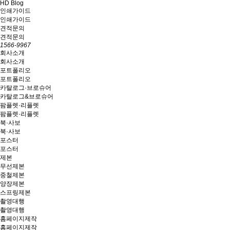
HD Blog
인쇄가이드
인쇄가이드
견적문의
견적문의
1566-9967
회사소개
회사소개
포트폴리오
포트폴리오
카탈로그·브로슈어
카탈로그&브로슈어
팜플렛·리플렛
팜플렛·리플렛
북·사보
북·사보
포스터
포스터
제본
무선제본
중철제본
양장제본
스프링제본
촬영대행
촬영대행
홈페이지제작
홈페이지제작