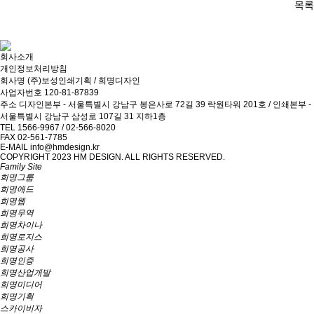
목록
회사소개
개인정보처리방침
회사명
(주)보성인쇄기획 / 희명디자인
사업자번호
120-81-87839
주소
디자인본부 - 서울특별시 강남구 봉은사로 72길 39 락원타워 201호 / 인쇄본부 -
서울특별시 강남구 삼성로 107길 31 지하1층
TEL
1566-9967 / 02-566-8020
FAX
02-561-7785
E-MAIL
info@hmdesign.kr
COPYRIGHT 2023 HM DESIGN. ALL RIGHTS RESERVED.
Family Site
희명그룹
희명애드
희명웹
희명무역
희명차이나
희명로지스
희명공사
희명인증
희명산업개발
희명미디어
희명기획
스카이비자