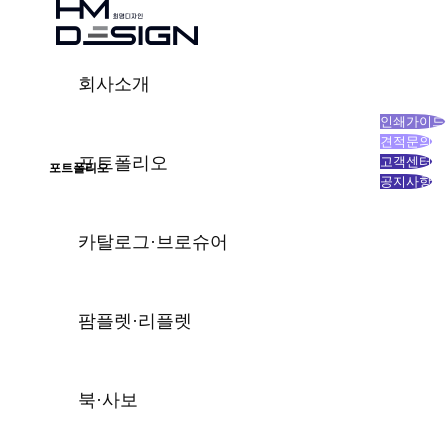
회사소개
인쇄가이드
견적문의
포트폴리오
고객센터
포트폴리오
공지사항
20년 이상의 디자인 경력과 노하우는 다릅니다.
차별화된 디자인 서비스를 통해 고객과의 상생을 목표로 합니다.
트렌드를 선도하는 디자인과 기획, 그리고 제작
희명디자인의 감각있는 포트폴리오를 확인하세요.
카탈로그·브로슈어
팜플렛·리플렛
북·사보