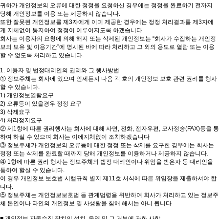
귀하가 개인정보의 오류에 대한 정정을 요청하신 경우에는 정정을 완료하기 전까지
당해 개인정보를 이용 또는 제공하지 않습니다.
또한 잘못된 개인정보를 제3자에게 이미 제공한 경우에는 정정 처리결과를 제3자에
게 지체없이 통지하여 정정이 이루어지도록 하겠습니다.
회사는 이용자의 요청에 의해 해지 또는 삭제된 개인정보는 “회사가 수집하는 개인정
보의 보유 및 이용기간”에 명시된 바에 따라 처리하고 그 외의 용도로 열람 또는 이용
할 수 없도록 처리하고 있습니다.
1. 이용자 및 법정대리인의 권리와 그 행사방법
① 정보주체는 회사에 있으며 언제든지 다음 각 호의 개인정보 보호 관련 권리를 행사
할 수 있습니다.
1) 개인정보열람요구
2) 오류등이 있을경우 정정 요구
3) 삭제요구
4) 처리정지요구
② 제1항에 따른 권리행사는 회사에 대해 사면, 전화, 전자우편, 모사정송(FAX)등을 통
하여 하실 수 있으며 회사는 이에지체없이 조치하겠습니다
③ 정보주체가 개인정보의 오류등에 대한 정정 또는 삭제를 요구한 경우에는 회사는
정정 또는 삭제를 완료할 때까지 당해 개인정보를 이용하거나 제공하지 않습니다.
④ 1항에 따른 권리 행사는 정보주체의 법정 대리인이나 위임을 받은자 등 대리인을
통하여 할실 수 있습니다.
이 경우 개인정보 보호법 시핼규칙 별지 제11호 서식에 따른 위임장을 제출하셔야 합
니다.
⑤ 정보주체는 개인정보보호법 등 관계법령을 위반하여 회사가 처리하고 있는 정보주
체 본인이나 타인의 개인정보 및 사생뢀을 침해 해서는 아니 됩니다
■ 개인정보 자동수집 장치의 설치, 운영 및 그 거부에 관한 사항