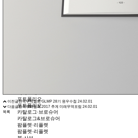
인쇄가이드
견적문의
1566-9967
회사소개
회사소개
포트폴리오
이전글
한국무역협회 GLMP 28기 원우수첩
24.02.01
포트폴리오
다음글
한국무역협회 2017 추계 미래무역포럼
24.02.01
카탈로그·브로슈어
목록
카탈로그&브로슈어
팜플렛·리플렛
팜플렛·리플렛
북·사보