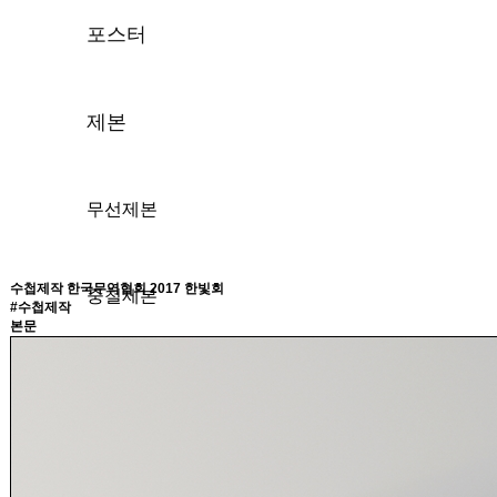
포스터
제본
무선제본
수첩제작
한국무역협회 2017 한빛회
중철제본
#수첩제작
본문
양장제본
스프링제본