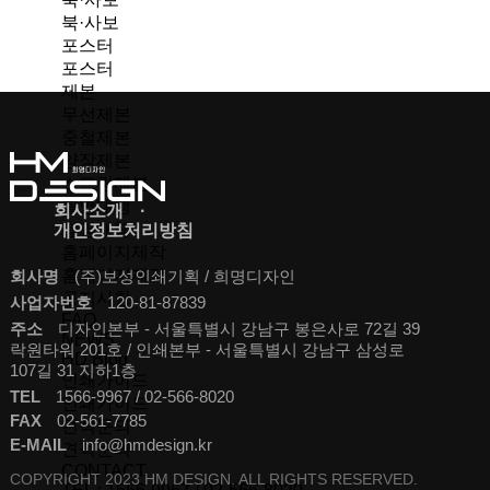
북·사보
포스터
포스터
제본
무선제본
중철제본
양장제본
스프링제본
촬영대행
회사소개
촬영대행
개인정보처리방침
홈페이지제작
홈페이지제작
회사명
(주)보성인쇄기획 / 희명디자인
공지사항
사업자번호
120-81-87839
FAQ
주소
디자인본부 - 서울특별시 강남구 봉은사로 72길 39
NEWS
락원타워 201호 / 인쇄본부 - 서울특별시 강남구 삼성로
HD Blog
107길 31 지하1층
인쇄가이드
TEL
1566-9967 / 02-566-8020
인쇄가이드
FAX
02-561-7785
견적문의
E-MAIL
info@hmdesign.kr
견적문의
CONTACT.
COPYRIGHT 2023 HM DESIGN. ALL RIGHTS RESERVED.