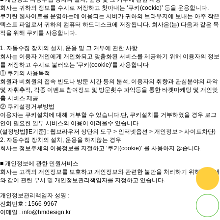
회사는 귀하의 정보를 수시로 저장하고 찾아내는 ‘쿠키(cookie)’ 등을 운용합니다.
쿠키란 웹사이트를 운영하는데 이용되는 서버가 귀하의 브라우저에 보내는 아주 작은
텍스트 파일로서 귀하의 컴퓨터 하드디스크에 저장됩니다. 회사은(는) 다음과 같은 목
적을 위해 쿠키를 사용합니다.
1. 자동수집 장치의 설치, 운용 및 그 거부에 관한 사항
회사는 이용자 개인에게 개인화되고 맞춤화된 서비스를 제공하기 위해 이용자의 정보
를 저장하고 수시로 불러오는 '쿠키(cookie)'를 사용합니다
① 쿠키의 사용목적
회원과 비회원의 접속 빈도나 방문 시간 등의 분석, 이용자의 취향과 관심분야의 파악
및 자취추적, 각종 이벤트 참여정도 및 방문횟수 파악등을 통한 타켓마케팅 및 개인맞
춤 서비스 제공
② 쿠키설정거부방법
이용자는 쿠키설치에 대해 거부할 수 있습니다.단, 쿠키설치를 거부하였을 경우 로그
인이 필요한 일부 서비스의 이용이 어려울수 있습니다.
(설정방법[IE기준] : 웹브라우저 상단의 도구 > 인터넷옵션 > 개인정보 > 사이트차단)
2. 자동수집 장치의 설치, 운용을 하지않는 경우
회사는 정보주체의 이용정보를 저절하고 ‘쿠키(cookie)’ 를 사용하지 않습니다.
■ 개인정보에 관한 민원서비스
회사는 고객의 개인정보를 보호하고 개인정보와 관련한 불만을 처리하기 위하여 아래
와 같이 관련 부서 및 개인정보관리책임자를 지정하고 있습니다.
개인정보관리책임자 성명 :
전화번호 : 1566-9967
이메일 : info@hmdesign.kr