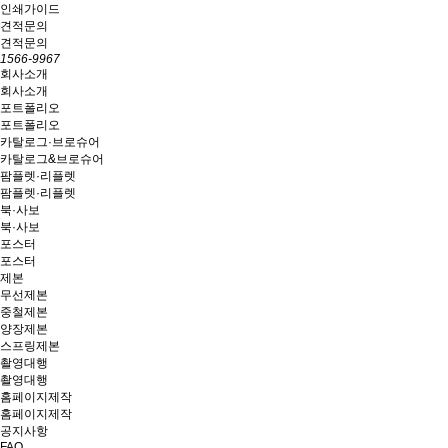
인쇄가이드
견적문의
견적문의
1566-9967
회사소개
회사소개
포트폴리오
포트폴리오
카탈로그·브로슈어
카탈로그&브로슈어
팜플렛·리플렛
팜플렛·리플렛
북·사보
북·사보
포스터
포스터
제본
무선제본
중철제본
양장제본
스프링제본
촬영대행
촬영대행
홈페이지제작
홈페이지제작
공지사항
FAQ