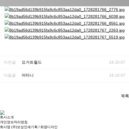
이전글
요거트월드
24.10.07
다음글
어터니
24.10.07
목록
회사소개
개인정보처리방침
회사명
(주)보성인쇄기획 / 희명디자인