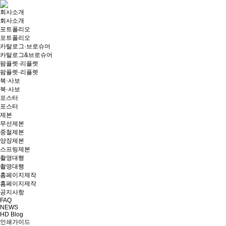
회사소개
회사소개
포트폴리오
포트폴리오
카탈로그·브로슈어
카탈로그&브로슈어
팜플렛·리플렛
팜플렛·리플렛
북·사보
북·사보
포스터
포스터
제본
무선제본
중철제본
양장제본
스프링제본
촬영대행
촬영대행
홈페이지제작
홈페이지제작
공지사항
FAQ
NEWS
HD Blog
인쇄가이드