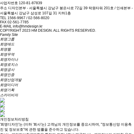
사업자번호
120-81-87839
주소
디자인본부 - 서울특별시 강남구 봉은사로 72길 39 락원타워 201호 / 인쇄본부 -
서울특별시 강남구 삼성로 107길 31 지하1층
TEL
1566-9967 / 02-566-8020
FAX
02-561-7785
E-MAIL
info@hmdesign.kr
COPYRIGHT 2023 HM DESIGN. ALL RIGHTS RESERVED.
Family Site
희명그룹
희명애드
희명웹
희명무역
희명차이나
희명로지스
희명공사
희명인증
희명산업개발
희명미디어
희명기획
스카이비자
개인정보처리방침
'희명디자인'는 (이하 '회사'는) 고객님의 개인정보를 중요시하며, "정보통신망 이용촉
진 및 정보보호"에 관한 법률을 준수하고 있습니다.