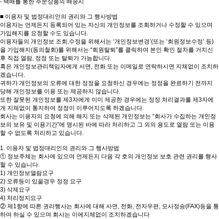
- 택배를 통한 주문상품의 배송시
■ 이용자 및 법정대리인의 권리와 그 행사방법
이용자는 언제든지 등록되어 있는 자신의 개인정보를 조회하거나 수정할 수 있으며
가입해지를 요청할 수도 있습니다.
이용자들의 개인정보 조회,수정을 위해서는 ‘개인정보변경’(또는 ‘회원정보수정’ 등)
을 가입해지(동의철회)를 위해서는 “회원탈퇴”를 클릭하여 본인 확인 절차를 거치신
후 직접 열람, 정정 또는 탈퇴가 가능합니다.
혹은 개인정보관리책임자에게 서면, 전화 또는 이메일로 연락하시면 지체없이 조치하
겠습니다.
귀하가 개인정보의 오류에 대한 정정을 요청하신 경우에는 정정을 완료하기 전까지
당해 개인정보를 이용 또는 제공하지 않습니다.
또한 잘못된 개인정보를 제3자에게 이미 제공한 경우에는 정정 처리결과를 제3자에
게 지체없이 통지하여 정정이 이루어지도록 하겠습니다.
회사는 이용자의 요청에 의해 해지 또는 삭제된 개인정보는 “회사가 수집하는 개인정
보의 보유 및 이용기간”에 명시된 바에 따라 처리하고 그 외의 용도로 열람 또는 이용
할 수 없도록 처리하고 있습니다.
1. 이용자 및 법정대리인의 권리와 그 행사방법
① 정보주체는 회사에 있으며 언제든지 다음 각 호의 개인정보 보호 관련 권리를 행사
할 수 있습니다.
1) 개인정보열람요구
2) 오류등이 있을경우 정정 요구
3) 삭제요구
4) 처리정지요구
② 제1항에 따른 권리행사는 회사에 대해 사면, 전화, 전자우편, 모사정송(FAX)등을 통
하여 하실 수 있으며 회사는 이에지체없이 조치하겠습니다