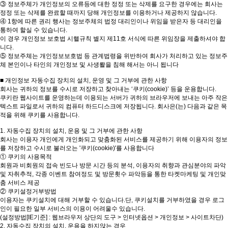
③ 정보주체가 개인정보의 오류등에 대한 정정 또는 삭제를 요구한 경우에는 회사는
정정 또는 삭제를 완료할 때까지 당해 개인정보를 이용하거나 제공하지 않습니다.
④ 1항에 따른 권리 행사는 정보주체의 법정 대리인이나 위임을 받은자 등 대리인을
통하여 할실 수 있습니다.
이 경우 개인정보 보호법 시핼규칙 별지 제11호 서식에 따른 위임장을 제출하셔야 합
니다.
⑤ 정보주체는 개인정보보호법 등 관계법령을 위반하여 회사가 처리하고 있는 정보주
체 본인이나 타인의 개인정보 및 사생뢀을 침해 해서는 아니 됩니다
■ 개인정보 자동수집 장치의 설치, 운영 및 그 거부에 관한 사항
회사는 귀하의 정보를 수시로 저장하고 찾아내는 ‘쿠키(cookie)’ 등을 운용합니다.
쿠키란 웹사이트를 운영하는데 이용되는 서버가 귀하의 브라우저에 보내는 아주 작은
텍스트 파일로서 귀하의 컴퓨터 하드디스크에 저장됩니다. 회사은(는) 다음과 같은 목
적을 위해 쿠키를 사용합니다.
1. 자동수집 장치의 설치, 운용 및 그 거부에 관한 사항
회사는 이용자 개인에게 개인화되고 맞춤화된 서비스를 제공하기 위해 이용자의 정보
를 저장하고 수시로 불러오는 '쿠키(cookie)'를 사용합니다
① 쿠키의 사용목적
회원과 비회원의 접속 빈도나 방문 시간 등의 분석, 이용자의 취향과 관심분야의 파악
및 자취추적, 각종 이벤트 참여정도 및 방문횟수 파악등을 통한 타켓마케팅 및 개인맞
춤 서비스 제공
② 쿠키설정거부방법
이용자는 쿠키설치에 대해 거부할 수 있습니다.단, 쿠키설치를 거부하였을 경우 로그
인이 필요한 일부 서비스의 이용이 어려울수 있습니다.
(설정방법[IE기준] : 웹브라우저 상단의 도구 > 인터넷옵션 > 개인정보 > 사이트차단)
2. 자동수집 장치의 설치, 운용을 하지않는 경우