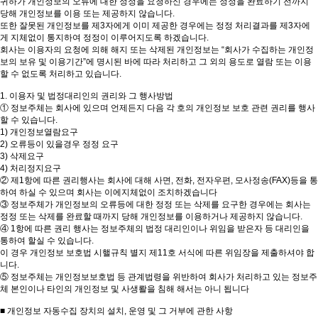
귀하가 개인정보의 오류에 대한 정정을 요청하신 경우에는 정정을 완료하기 전까지
당해 개인정보를 이용 또는 제공하지 않습니다.
또한 잘못된 개인정보를 제3자에게 이미 제공한 경우에는 정정 처리결과를 제3자에
게 지체없이 통지하여 정정이 이루어지도록 하겠습니다.
회사는 이용자의 요청에 의해 해지 또는 삭제된 개인정보는 “회사가 수집하는 개인정
보의 보유 및 이용기간”에 명시된 바에 따라 처리하고 그 외의 용도로 열람 또는 이용
할 수 없도록 처리하고 있습니다.
1. 이용자 및 법정대리인의 권리와 그 행사방법
① 정보주체는 회사에 있으며 언제든지 다음 각 호의 개인정보 보호 관련 권리를 행사
할 수 있습니다.
1) 개인정보열람요구
2) 오류등이 있을경우 정정 요구
3) 삭제요구
4) 처리정지요구
② 제1항에 따른 권리행사는 회사에 대해 사면, 전화, 전자우편, 모사정송(FAX)등을 통
하여 하실 수 있으며 회사는 이에지체없이 조치하겠습니다
③ 정보주체가 개인정보의 오류등에 대한 정정 또는 삭제를 요구한 경우에는 회사는
정정 또는 삭제를 완료할 때까지 당해 개인정보를 이용하거나 제공하지 않습니다.
④ 1항에 따른 권리 행사는 정보주체의 법정 대리인이나 위임을 받은자 등 대리인을
통하여 할실 수 있습니다.
이 경우 개인정보 보호법 시핼규칙 별지 제11호 서식에 따른 위임장을 제출하셔야 합
니다.
⑤ 정보주체는 개인정보보호법 등 관계법령을 위반하여 회사가 처리하고 있는 정보주
체 본인이나 타인의 개인정보 및 사생뢀을 침해 해서는 아니 됩니다
■ 개인정보 자동수집 장치의 설치, 운영 및 그 거부에 관한 사항