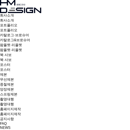
회사소개
회사소개
포트폴리오
포트폴리오
카탈로그·브로슈어
카탈로그&브로슈어
팜플렛·리플렛
팜플렛·리플렛
북·사보
북·사보
포스터
포스터
제본
무선제본
중철제본
양장제본
스프링제본
촬영대행
촬영대행
홈페이지제작
홈페이지제작
공지사항
FAQ
NEWS