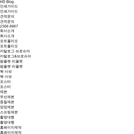
HD Blog
인쇄가이드
인쇄가이드
견적문의
견적문의
1566-9967
회사소개
회사소개
포트폴리오
포트폴리오
카탈로그·브로슈어
카탈로그&브로슈어
팜플렛·리플렛
팜플렛·리플렛
북·사보
북·사보
포스터
포스터
제본
무선제본
중철제본
양장제본
스프링제본
촬영대행
촬영대행
홈페이지제작
홈페이지제작