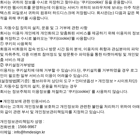
회사는 귀하의 정보를 수시로 저장하고 찾아내는 ‘쿠키(cookie)’ 등을 운용합니다.
쿠키란 웹사이트를 운영하는데 이용되는 서버가 귀하의 브라우저에 보내는 아주 작은
텍스트 파일로서 귀하의 컴퓨터 하드디스크에 저장됩니다. 회사은(는) 다음과 같은 목
적을 위해 쿠키를 사용합니다.
1. 자동수집 장치의 설치, 운용 및 그 거부에 관한 사항
회사는 이용자 개인에게 개인화되고 맞춤화된 서비스를 제공하기 위해 이용자의 정보
를 저장하고 수시로 불러오는 '쿠키(cookie)'를 사용합니다
① 쿠키의 사용목적
회원과 비회원의 접속 빈도나 방문 시간 등의 분석, 이용자의 취향과 관심분야의 파악
및 자취추적, 각종 이벤트 참여정도 및 방문횟수 파악등을 통한 타켓마케팅 및 개인맞
춤 서비스 제공
② 쿠키설정거부방법
이용자는 쿠키설치에 대해 거부할 수 있습니다.단, 쿠키설치를 거부하였을 경우 로그
인이 필요한 일부 서비스의 이용이 어려울수 있습니다.
(설정방법[IE기준] : 웹브라우저 상단의 도구 > 인터넷옵션 > 개인정보 > 사이트차단)
2. 자동수집 장치의 설치, 운용을 하지않는 경우
회사는 정보주체의 이용정보를 저절하고 ‘쿠키(cookie)’ 를 사용하지 않습니다.
■ 개인정보에 관한 민원서비스
회사는 고객의 개인정보를 보호하고 개인정보와 관련한 불만을 처리하기 위하여 아래
와 같이 관련 부서 및 개인정보관리책임자를 지정하고 있습니다.
개인정보관리책임자 성명 :
전화번호 : 1566-9967
이메일 : info@hmdesign.kr