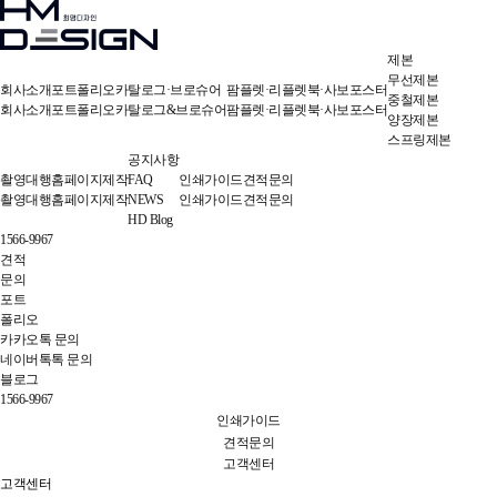
제본
무선제본
회사소개
포트폴리오
카탈로그·브로슈어
팜플렛·리플렛
북·사보
포스터
중철제본
회사소개
포트폴리오
카탈로그&브로슈어
팜플렛·리플렛
북·사보
포스터
양장제본
스프링제본
공지사항
촬영대행
홈페이지제작
FAQ
인쇄가이드
견적문의
촬영대행
홈페이지제작
NEWS
인쇄가이드
견적문의
HD Blog
1566-9967
견적
문의
포트
폴리오
카카오톡 문의
네이버톡톡 문의
블로그
1566-9967
인쇄가이드
견적문의
고객센터
고객센터