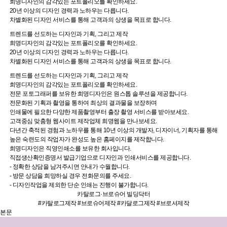
희명디자인의 감각있는 포트폴리오를 확인하세요.
20년 이상의 디자인 경력과 노하우는 다릅니다.
차별화된 디자인 서비스를 통해 고객과의 상생을 목표로 합니다.
트렌드를 선도하는 디자인과 기획, 그리고 제작
희명디자인의 감각있는 포트폴리오를 확인하세요.
20년 이상의 디자인 경력과 노하우는 다릅니다.
차별화된 디자인 서비스를 통해 고객과의 상생을 목표로 합니다.
트렌드를 선도하는 디자인과 기획, 그리고 제작
희명디자인의 감각있는 포트폴리오를 확인하세요.
전문 포토그래퍼를 보유한 희명디자인은 원스톱 솔루션을 제공합니다.
전문화된 기획과 촬영을 통하여 최상의 결과물을 보장하며
인쇄물에 필요한 다양한 제품촬영부터 출장 촬영 서비스를 받아보세요.
고객중심 맞춤형 웹사이트 제작업체 희명웹을 만나보세요.
다년간 축적된 경험과 노하우를 통해 10년 이상의 개발자, 디자이너, 기획자를 통해
높은 숙련도의 작업자가 완성도 높은 홈페이지를 제작합니다.
희명디자인은 직영인쇄소를 보유한 회사입니다.
직접생산확인증명서 발급기업으로 디자인과 인쇄서비스를 제공합니다.
- 정확한 상담을 남겨주시면 안내가 수월합니다.
- 방문 상담을 희망하실 경우 전화문의를 주세요.
- 디자인작업을 제외한 단순 인쇄는 진행이 불가합니다.
카탈로그·브로슈어
빌딩닥터
#카탈로그제작 #브로슈어제작 #카달로그제작 #브로셔제작
본문