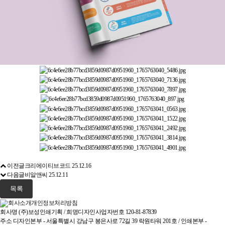
이전글
크리에이티브코드
25.12.16
다음글
비알앤씨
25.12.11
목록
회사소개
개인정보처리방침
회사명
(주)보성인쇄기획 / 희명디자인
사업자번호
120-81-87839
주소
디자인본부 - 서울특별시 강남구 봉은사로 72길 39 락원타워 201호 / 인쇄본부 -