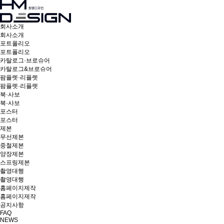
회사소개
회사소개
포트폴리오
포트폴리오
카탈로그·브로슈어
카탈로그&브로슈어
팜플렛·리플렛
팜플렛·리플렛
북·사보
북·사보
포스터
포스터
제본
무선제본
중철제본
양장제본
스프링제본
촬영대행
촬영대행
홈페이지제작
홈페이지제작
공지사항
FAQ
NEWS