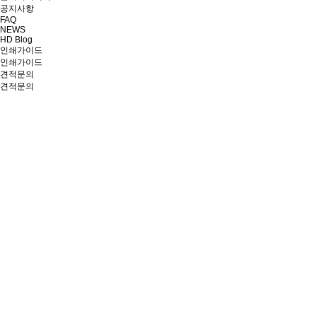
공지사항
FAQ
NEWS
HD Blog
인쇄가이드
인쇄가이드
견적문의
견적문의
CONTACT.
TEL : 1566-9967 / 02-566-8020
FAX : 02-561-7785
E-MAIL : info@hmdesign.kr
회사소개서
카카오톡 상담문의
견적
문의
포트
폴리오
카카오톡 문의
네이버톡톡 문의
블로그
1566-9967
인쇄가이드
견적문의
고객센터
고객센터
가급적 견적문의 게시판을 통해 내용을 남겨주시면 빠르게 체크하여 연락드리도록 하
대표번호