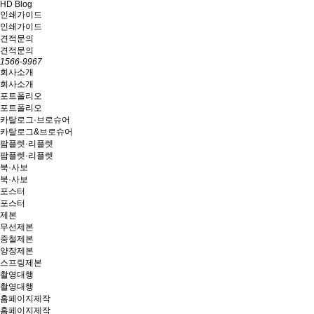
HD Blog
인쇄가이드
인쇄가이드
견적문의
견적문의
1566-9967
회사소개
회사소개
포트폴리오
포트폴리오
카탈로그·브로슈어
카탈로그&브로슈어
팜플렛·리플렛
팜플렛·리플렛
북·사보
북·사보
포스터
포스터
제본
무선제본
중철제본
양장제본
스프링제본
촬영대행
촬영대행
홈페이지제작
홈페이지제작