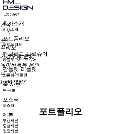
1566-9967
회사소개
견적
회사소개
문의
포트폴리오
포트
포트폴리오
폴리오
카탈로그·브로슈어
카카오톡 문의
카탈로그&브로슈어
네이버톡톡 문의
팜플렛·리플렛
블로그
팜플렛·리플렛
1566-9967
북·사보
북·사보
포스터
포스터
포트폴리오
제본
무선제본
중철제본
양장제본