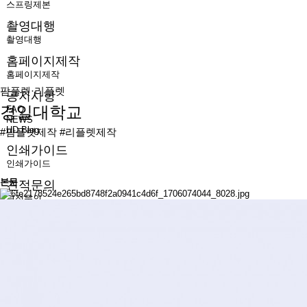
스프링제본
촬영대행
촬영대행
홈페이지제작
홈페이지제작
팜플렛·리플렛
공지사항
경일대학교
FAQ
NEWS
HD Blog
#팜플렛제작 #리플렛제작
인쇄가이드
인쇄가이드
본문
견적문의
견적문의
CONTACT.
TEL : 1566-9967 / 02-566-8020
FAX : 02-561-7785
E-MAIL : info@hmdesign.kr
회사소개서
카카오톡 상담문의