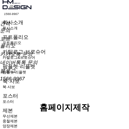
1566-9967
회사소개
견적
회사소개
문의
포트폴리오
포트
포트폴리오
폴리오
카탈로그·브로슈어
카카오톡 문의
카탈로그&브로슈어
네이버톡톡 문의
팜플렛·리플렛
블로그
팜플렛·리플렛
1566-9967
북·사보
북·사보
포스터
포스터
홈페이지제작
제본
무선제본
중철제본
양장제본