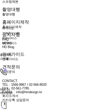
스프링제본
촬영대행
촬영대행
홈페이지제작
홈페이지제작
제작과정
고객준비사항
공지사항
무료서비스
FAQ
NEWS
부가서비스
HD Blog
인쇄가이드
홈페이지
쇼핑몰
인쇄가이드
견적문의
견적문의
CONTACT.
TEL : 1566-9967 / 02-566-8020
FAX : 02-561-7785
Step. 01
E-MAIL : info@hmdesign.kr
제작상담
회사소개서
카카오톡 상담문의