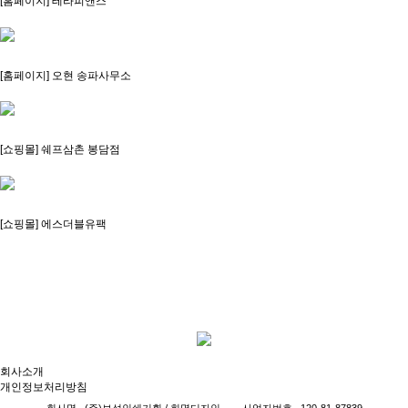
[홈페이지] 테라피앤스
[홈페이지] 오현 송파사무소
[쇼핑몰] 쉐프삼촌 봉담점
[쇼핑몰] 에스더블유팩
회사소개
개인정보처리방침
회사명
(주)보성인쇄기획 / 희명디자인
사업자번호
120-81-87839